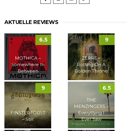
AKTUELLE REVIEWS
6.5
9
MOTHICA –
ZERRE –
Somewhere In
Rotting On A
Between
Golden Throne
9
6.5
THE
MENZINGERS –
FINSTERFORST
Everything I
– Still
Ever Saw