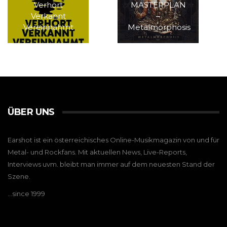
Verhört
MASTERPLAN
Verkannt
–
Vereinnahmt
Metalmorphosis
ÜBER UNS
Earshot ist ein österreichisches Online-Musikmagazin von und für
Metal- und Rockfans. Mit aktuellen News, Live-Reports,
Interviews uvm. bleibt man immer auf dem neuesten Stand der
Szene.
…since 1999