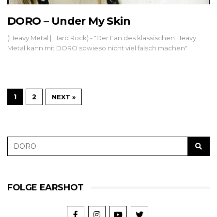
DORO – Under My Skin
(Heavy Metal | Hard Rock) - "Der Fan des klassischen Heavy
Metal kann mit DORO sowieso nicht viel falsch machen"
1
2
NEXT »
FOLGE EARSHOT