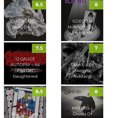
8.5
8
QUICKSAND –
GORDON
Bring On The
McMICHAEL –
Psychics
Ich Mit Mir
7.5
7
12 GAUGE
AUTOPSY – All
TAAKE – En
Pigs Get
Skog Av
Slaughtered
Nidstang
8.5
8
MORTIIS –
NOI!SE – Fate
Ghosts Of