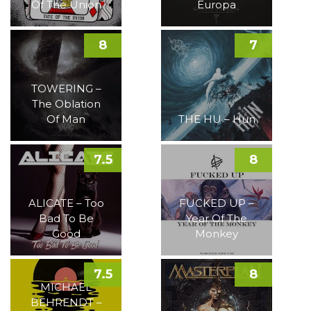
Of The Union
Europa
8
7
TOWERING –
The Oblation
Of Man
THE HU – Hun
7.5
8
ALICATE – Too
FUCKED UP –
Bad To Be
Year Of The
Good
Monkey
7.5
8
MICHAEL
BEHRENDT –