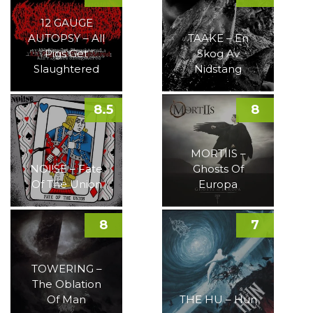
12 GAUGE
AUTOPSY – All
TAAKE – En
Pigs Get
Skog Av
Slaughtered
Nidstang
8.5
8
MORTIIS –
NOI!SE – Fate
Ghosts Of
Of The Union
Europa
8
7
TOWERING –
The Oblation
Of Man
THE HU – Hun