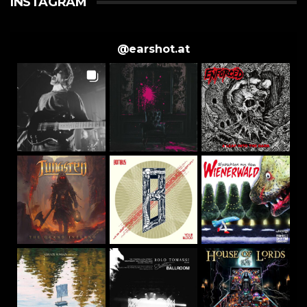
INSTAGRAM
@
earshot.at