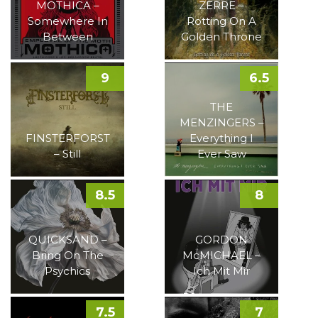
MOTHICA –
ZERRE –
Somewhere In
Rotting On A
Between
Golden Throne
9
6.5
THE
MENZINGERS –
FINSTERFORST
Everything I
– Still
Ever Saw
8.5
8
QUICKSAND –
GORDON
Bring On The
McMICHAEL –
Psychics
Ich Mit Mir
7.5
7