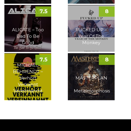
7.5
8
ALICATE – Too
FUCKED UP –
Bad To Be
Year Of The
Good
Monkey
7.5
8
MICHAEL
BEHRENDT –
Verhört
MASTERPLAN
Verkannt
–
Vereinnahmt
Metalmorphosis