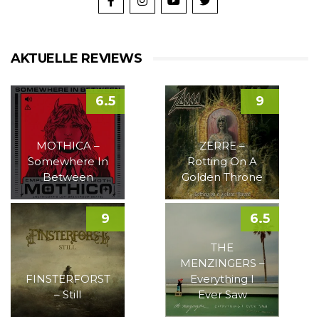
AKTUELLE REVIEWS
6.5
9
MOTHICA –
ZERRE –
Somewhere In
Rotting On A
Between
Golden Throne
9
6.5
THE
MENZINGERS –
FINSTERFORST
Everything I
– Still
Ever Saw