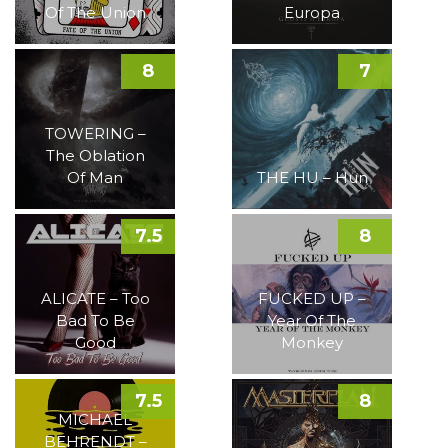
Of The Union
Europa
8
7
TOWERING –
The Oblation
Of Man
THE HU – Hun
7.5
8
ALICATE – Too
FUCKED UP –
Bad To Be
Year Of The
Good
Monkey
7.5
8
MICHAEL
BEHRENDT –