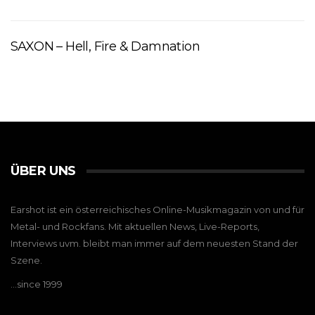
SAXON – Hell, Fire & Damnation
ÜBER UNS
Earshot ist ein österreichisches Online-Musikmagazin von und für
Metal- und Rockfans. Mit aktuellen News, Live-Reports,
Interviews uvm. bleibt man immer auf dem neuesten Stand der
Szene.
…since 1999