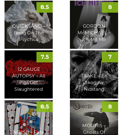
8.5
8
QUICKSAND –
GORDON
Bring On The
McMICHAEL –
Psychics
Ich Mit Mir
7.5
7
12 GAUGE
AUTOPSY – All
TAAKE – En
Pigs Get
Skog Av
Slaughtered
Nidstang
8.5
8
MORTIIS –
NOI!SE – Fate
Ghosts Of