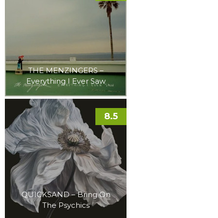
THE MENZINGERS –
Everything I Ever Saw
8.5
QUICKSAND – Bring On
The Psychics