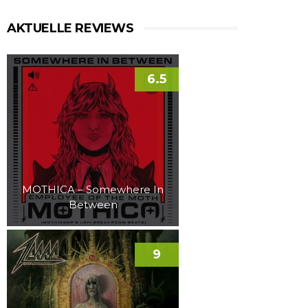
AKTUELLE REVIEWS
6.5
MOTHICA – Somewhere In
Between
9