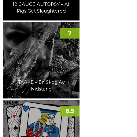
12 GAUGE AUTOPSY – All
Pigs Get Slaughtered
7
TAAKE – En Skog Av
Nidstang
8.5