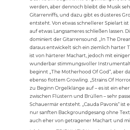
werden, aber dennoch bleibt die Musik se
Gitarrenriffs, und dazu gibt es düsteres G
entsteht. Von etwas schnellerer Spielart is
auf etwas Langsameres schließen lassen. Di
dominiert der Gitarrensound. „In The Dre
daraus entwickelt sich ein ziemlich harte
ist von härterer Machart, jedoch mit einigen
wunderbar stimmungsvoller Instrumentalt
beginnt „The Motherhood Of God“, aber dara
ebenso flottem Growling. „Strains Of Horro
zu Beginn Orgelklänge auf – es ist ein eher
zwischen Flüstern und Brüllen – sehr passe
Schauermär entsteht. „Cauda Pavonis“ ist 
nur sanften Backgroundgesang ohne Text gi
auch eher von getragener Machart und mi