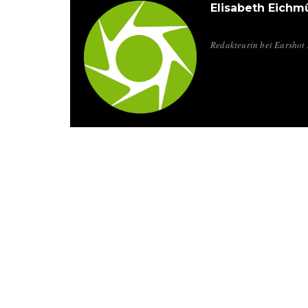
Elisabeth Eichmü
Redakteurin bei Earshot 