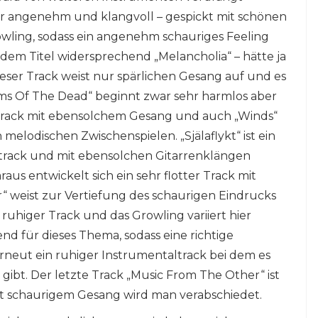
hr angenehm und klangvoll – gespickt mit schönen
rowling, sodass ein angenehm schauriges Feeling
t dem Titel widersprechend „Melancholia“ – hätte ja
eser Track weist nur spärlichen Gesang auf und es
ams Of The Dead“ beginnt zwar sehr harmlos aber
r Track mit ebensolchem Gesang und auch „Winds“
 melodischen Zwischenspielen. „Själaflykt“ ist ein
rack und mit ebensolchen Gitarrenklängen
us entwickelt sich ein sehr flotter Track mit
r“ weist zur Vertiefung des schaurigen Eindrucks
 ruhiger Track und das Growling variiert hier
nd für dieses Thema, sodass eine richtige
erneut ein ruhiger Instrumentaltrack bei dem es
bt. Der letzte Track „Music From The Other“ ist
t schaurigem Gesang wird man verabschiedet.