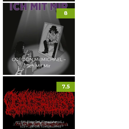
8
GORDON McMICHAEL –
Ich Mit Mir
7.5