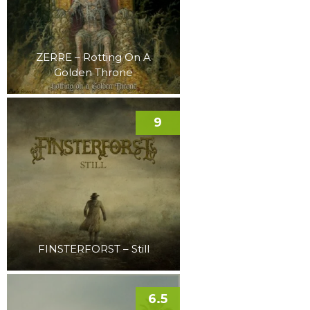
ZERRE – Rotting On A
Golden Throne
9
FINSTERFORST – Still
6.5