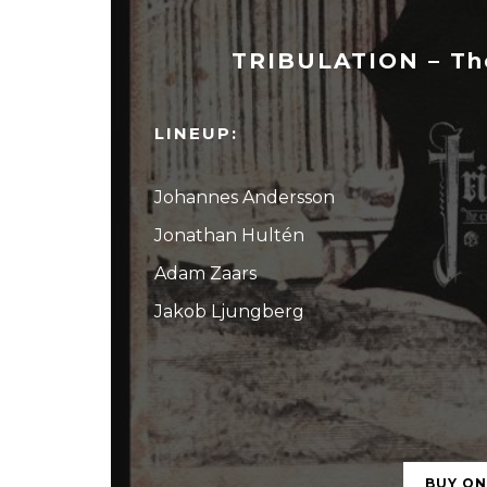
TRIBULATION – The
LINEUP:
Johannes Andersson
Jonathan Hultén
Adam Zaars
Jakob Ljungberg
BUY O