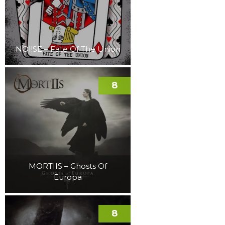
NOI!SE – Fate Of The Union
8
MORTIIS – Ghosts Of
Europa
8