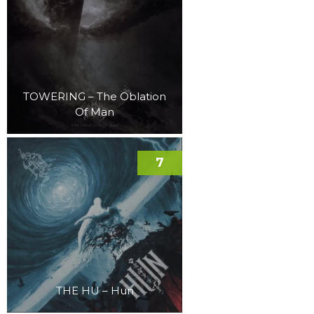
TOWERING – The Oblation
Of Man
7
THE HU – Hun