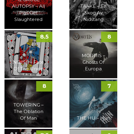
AUTOPSY – All
TAAKE – En
Pigs Get
Skog Av
Slaughtered
Nidstang
8.5
8
MORTIIS –
NOI!SE – Fate
Ghosts Of
Of The Union
Europa
8
7
TOWERING –
The Oblation
Of Man
THE HU – Hun