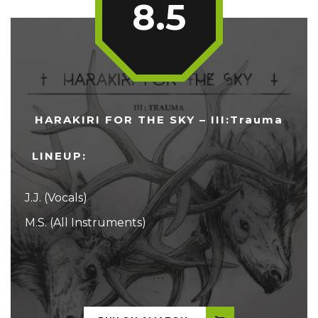
8.5
HARAKIRI FOR THE SKY – III:Trauma
LINEUP:
J.J. (Vocals)
M.S. (All Instruments)
...