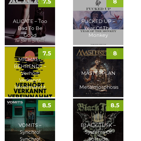
7.5
8
ALICATE – Too
FUCKED UP –
Bad To Be
Year Of The
Good
Monkey
7.5
8
MICHAEL
BEHRENDT –
Verhört
MASTERPLAN
Verkannt
–
Vereinnahmt
Metalmorphosis
8.5
8.5
VOMITS –
BLACK TUSK –
Synchro!
Systems Of
Synchro!
Solitude