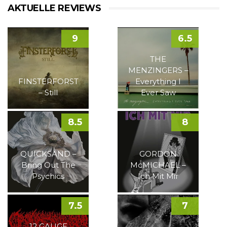
AKTUELLE REVIEWS
9
6.5
THE
MENZINGERS –
FINSTERFORST
Everything I
– Still
Ever Saw
8.5
8
QUICKSAND –
GORDON
Bring Out The
McMICHAEL –
Psychics
Ich Mit Mir
7.5
7
12 GAUGE