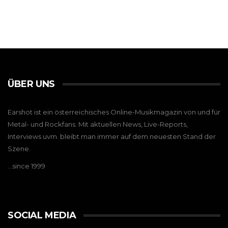
ÜBER UNS
Earshot ist ein österreichisches Online-Musikmagazin von und für
Metal- und Rockfans. Mit aktuellen News, Live-Reports,
Interviews uvm. bleibt man immer auf dem neuesten Stand der
Szene.
…since 1999
SOCIAL MEDIA