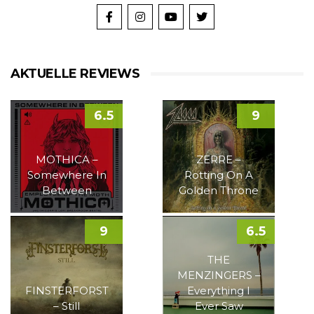
AKTUELLE REVIEWS
6.5
9
MOTHICA –
ZERRE –
Somewhere In
Rotting On A
Between
Golden Throne
9
6.5
THE
MENZINGERS –
FINSTERFORST
Everything I
– Still
Ever Saw