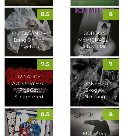
8.5
8
QUICKSAND –
GORDON
Bring On The
McMICHAEL –
Psychics
Ich Mit Mir
7.5
7
12 GAUGE
AUTOPSY – All
TAAKE – En
Pigs Get
Skog Av
Slaughtered
Nidstang
8.5
8
MORTIIS –