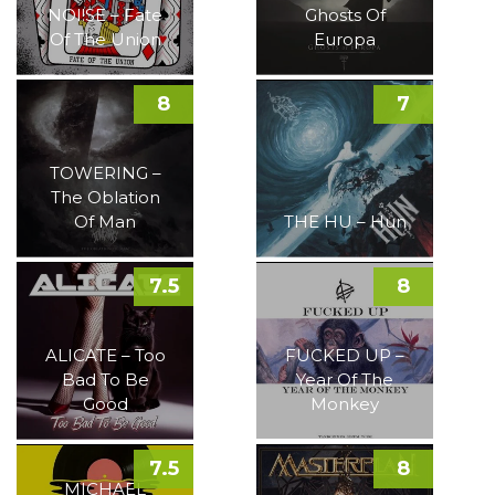
NOI!SE – Fate
Ghosts Of
Of The Union
Europa
8
7
TOWERING –
The Oblation
Of Man
THE HU – Hun
7.5
8
ALICATE – Too
FUCKED UP –
Bad To Be
Year Of The
Good
Monkey
7.5
8
MICHAEL