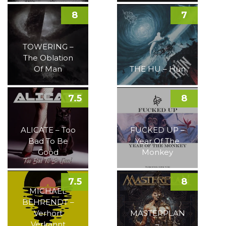
8
7
TOWERING –
The Oblation
Of Man
THE HU – Hun
7.5
8
ALICATE – Too
FUCKED UP –
Bad To Be
Year Of The
Good
Monkey
7.5
8
MICHAEL
BEHRENDT –
Verhört
MASTERPLAN
Verkannt
–