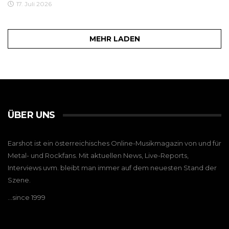
17. Juli 2026
MEHR LADEN
ÜBER UNS
Earshot ist ein österreichisches Online-Musikmagazin von und für
Metal- und Rockfans. Mit aktuellen News, Live-Reports,
Interviews uvm. bleibt man immer auf dem neuesten Stand der
Szene.
…since 1999