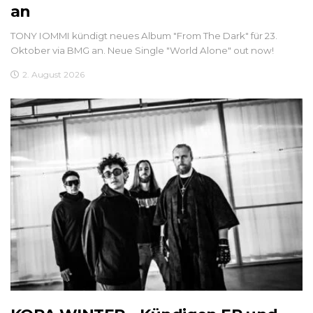
an
TONY IOMMI kündigt neues Album "From The Dark" für 23.
Oktober via BMG an. Neue Single "World Alone" out now!
2. August 2026