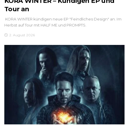
KORA WINTER – Kündigen EP und
Tour an
KORA WINTER kündigen neue EP "Feindliches Design" an. Im
Herbst auf Tour mit HALF ME und PROMPTS.
2. August 2026