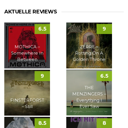
AKTUELLE REVIEWS
6.5
9
MOTHICA –
ZERRE –
Somewhere In
Rotting On A
Between
Golden Throne
9
6.5
THE
MENZINGERS –
FINSTERFORST
Everything I
– Still
Ever Saw
8.5
8