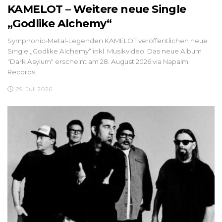
KAMELOT – Weitere neue Single
„Godlike Alchemy“
Symphonic-Metal-Legenden KAMELOT veröffentlichen neue
Single „Godlike Alchemy“ inkl. Musikvideo. Das neue Album
"Dark Asylum" erscheint am 28. August 2026 via Napalm
Records.
29. Juli 2026