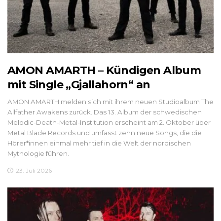
AMON AMARTH – Kündigen Album
mit Single „Gjallahorn“ an
AMON AMARTH melden sich mit ihrem neuen Studioalbum The
Allfather Awakens zurück. Das 13. Album der schwedischen
Melodic-Death-Metal-Institution erscheint am 2. Oktober über
Metal Blade Records und umfasst zehn neue Songs, die die
Hörer*innen einmal mehr tief in die Welt der nordischen
Mythologie führen.
23. Juli 2026