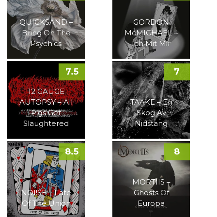
QUICKSAND –
GORDON
Bring On The
McMICHAEL –
Psychics
Ich Mit Mir
7.5
7
12 GAUGE
AUTOPSY – All
TAAKE – En
Pigs Get
Skog Av
Slaughtered
Nidstang
8.5
8
MORTIIS –
NOI!SE – Fate
Ghosts Of
Of The Union
Europa