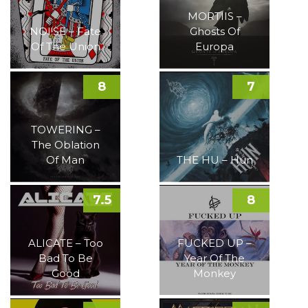
MORTIIS –
NOI!SE – Fate
Ghosts Of
Of The Union
Europa
8
7
TOWERING –
The Oblation
Of Man
THE HU – Hun
7.5
8
ALICATE – Too
FUCKED UP –
Bad To Be
Year Of The
Good
Monkey