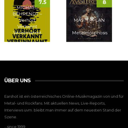
7.5
8
MICHAEL
BEHRENDT –
Verhört
MASTERPLAN
Verkannt
–
Vereinnahmt
Metalmorphosis
ÜBER UNS
Earshot ist ein österreichisches Online-Musikmagazin von und für
Metal- und Rockfans. Mit aktuellen News, Live-Reports,
Interviews uvm. bleibt man immer auf dem neuesten Stand der
Szene.
…since 1999