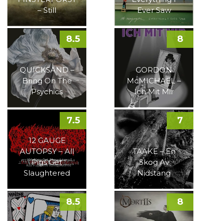
– Still
Ever Saw
8.5
8
QUICKSAND –
GORDON
Bring On The
McMICHAEL –
Psychics
Ich Mit Mir
7.5
7
12 GAUGE
AUTOPSY – All
TAAKE – En
Pigs Get
Skog Av
Slaughtered
Nidstang
8.5
8