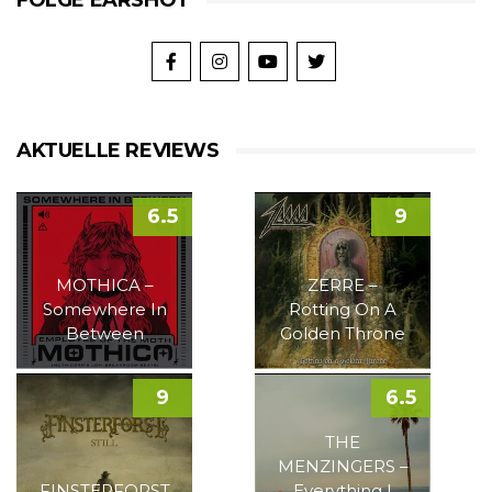
FOLGE EARSHOT
AKTUELLE REVIEWS
6.5
9
MOTHICA –
ZERRE –
Somewhere In
Rotting On A
Between
Golden Throne
9
6.5
THE
MENZINGERS –
FINSTERFORST
Everything I