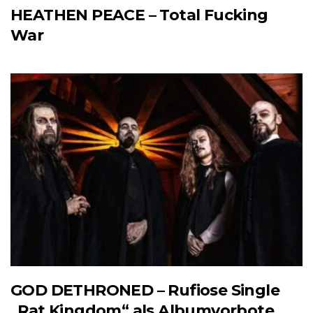
HEATHEN PEACE – Total Fucking
War
GOD DETHRONED – Rufiose Single
„Rat Kingdom“ als Albumvorbote