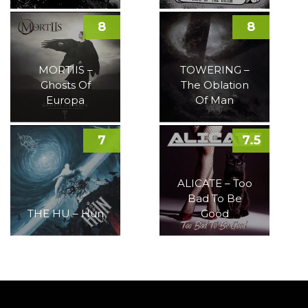
8
8
MORTIIS –
TOWERING –
Ghosts Of
The Oblation
Europa
Of Man
7
7.5
ALICATE – Too
Bad To Be
THE HU – Hun
Good