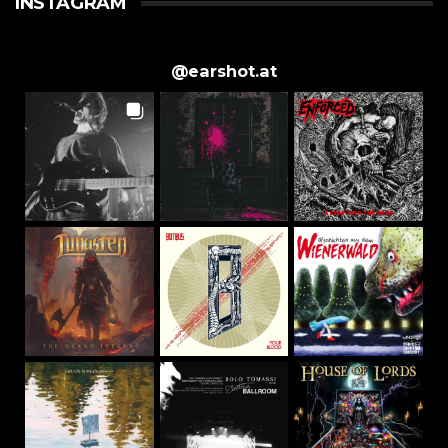
INSTAGRAM
@
earshot.at