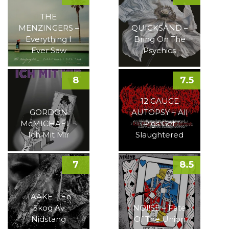
THE
MENZINGERS –
QUICKSAND –
Everything I
Bring On The
Ever Saw
Psychics
8
7.5
12 GAUGE
GORDON
AUTOPSY – All
McMICHAEL –
Pigs Get
Ich Mit Mir
Slaughtered
7
8.5
TAAKE – En
Skog Av
NOI!SE – Fate
Nidstang
Of The Union