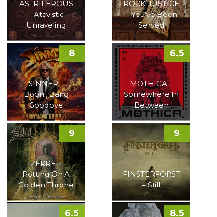
ASTRIFEROUS
ROCK JUSTICE
– Atavistic
– You’ve Been
Unraveling
Served
8
6.5
SINNER –
MOTHICA –
Boom Bang
Somewhere In
Goodbye
Between
9
9
ZERRE –
Rotting On A
FINSTERFORST
Golden Throne
– Still
6.5
8.5