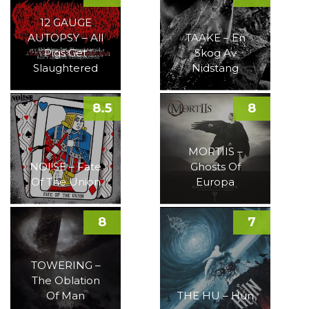
12 GAUGE
AUTOPSY – All
TAAKE – En
Pigs Get
Skog Av
Slaughtered
Nidstang
8.5
8
MORTIIS –
NOI!SE – Fate
Ghosts Of
Of The Union
Europa
8
7
TOWERING –
The Oblation
Of Man
THE HU – Hun