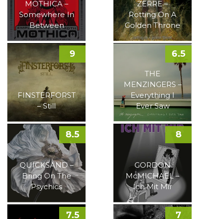
MOTHICA –
ZERRE –
Somewhere In
Rotting On A
Between
Golden Throne
9
6.5
THE
MENZINGERS –
FINSTERFORST
Everything I
– Still
Ever Saw
8.5
8
QUICKSAND –
GORDON
Bring On The
McMICHAEL –
Psychics
Ich Mit Mir
7.5
7