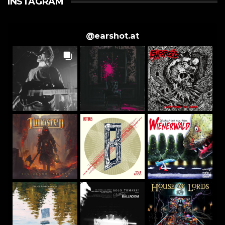
INSTAGRAM
@
earshot.at