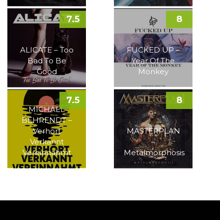
7.5
8
ALICATE – Too
FUCKED UP –
Bad To Be
Year Of The
Good
Monkey
7.5
8
MICHAEL
BEHRENDT –
Verhört
MASTERPLAN
Verkannt
–
Vereinnahmt
Metalmorphosis