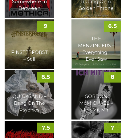
Somewhere In
Rotting On A
Between
Golden Throne
9
6.5
THE
MENZINGERS –
FINSTERFORST
Everything I
– Still
Ever Saw
8.5
8
QUICKSAND –
GORDON
Bring On The
McMICHAEL –
Psychics
Ich Mit Mir
7.5
7