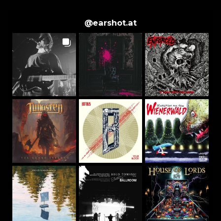
@
earshot.at