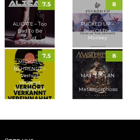
7.5
8
ALICATE – Too
FUCKED UP –
Bad To Be
Year Of The
Good
Monkey
7.5
8
MICHAEL
BEHRENDT –
Verhört
MASTERPLAN
Verkannt
–
Vereinnahmt
Metalmorphosis