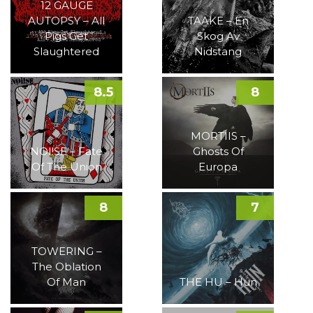
12 GAUGE
AUTOPSY – All
TAAKE – En
Pigs Get
Skog Av
Slaughtered
Nidstang
8.5
8
MORTIIS –
NOI!SE – Fate
Ghosts Of
Of The Union
Europa
8
7
TOWERING –
The Oblation
Of Man
THE HU – Hun