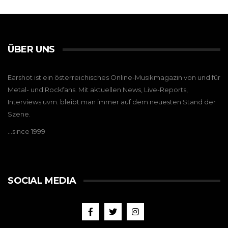
ÜBER UNS
Earshot ist ein österreichisches Online-Musikmagazin von und für
Metal- und Rockfans. Mit aktuellen News, Live-Reports,
Interviews uvm. bleibt man immer auf dem neuesten Stand der
Szene.
…since 1999
SOCIAL MEDIA