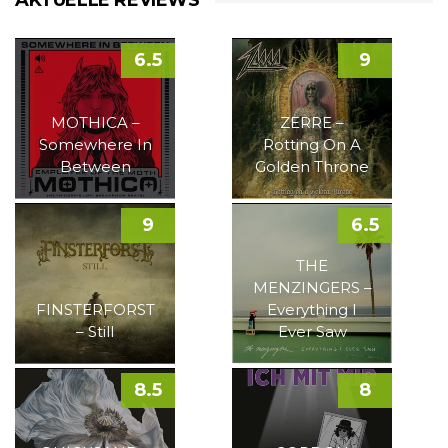
AKTUELLE REVIEWS
6.5
9
MOTHICA –
ZERRE –
Somewhere In
Rotting On A
Between
Golden Throne
9
6.5
THE
MENZINGERS –
FINSTERFORST
Everything I
– Still
Ever Saw
8.5
8