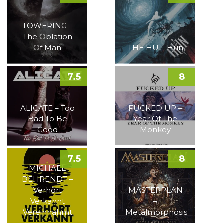
TOWERING –
The Oblation
Of Man
THE HU – Hun
7.5
8
ALICATE – Too
FUCKED UP –
Bad To Be
Year Of The
Good
Monkey
7.5
8
MICHAEL
BEHRENDT –
Verhört
MASTERPLAN
Verkannt
–
Vereinnahmt
Metalmorphosis