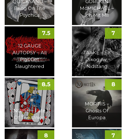
QUICKSAND –
GORDON
Bring On The
McMICHAEL –
Psychics
Ich Mit Mir
7.5
7
12 GAUGE
AUTOPSY – All
TAAKE – En
Pigs Get
Skog Av
Slaughtered
Nidstang
8.5
8
MORTIIS –
NOI!SE – Fate
Ghosts Of
Of The Union
Europa
8
7