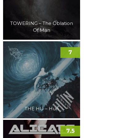
TOWERING – The Oblation
Of Man
7
THE HU – Hun
7.5