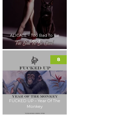
ALICATE – Too Bad To Be
Good
8
FUCKED UP – Year Of The
Monkey