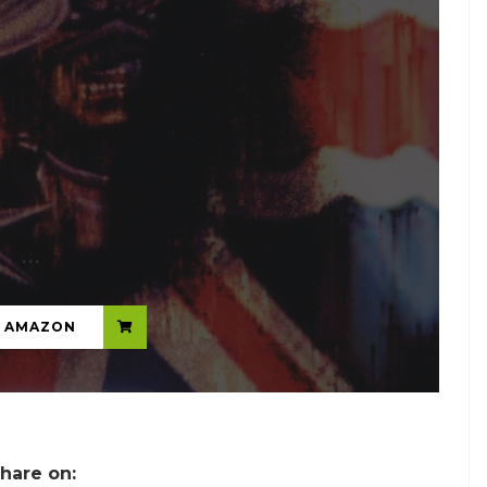
...
N AMAZON
hare on: