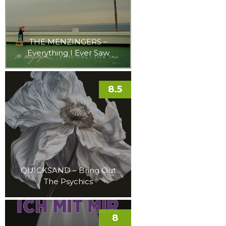
THE MENZINGERS –
Everything I Ever Saw
8.5
QUICKSAND – Bring Out
The Psychics
8