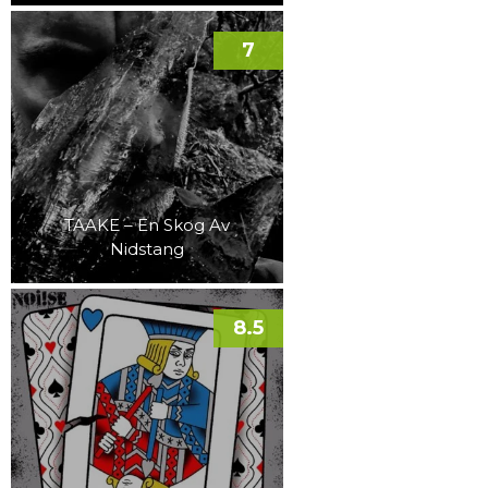
7
TAAKE – En Skog Av
Nidstang
8.5