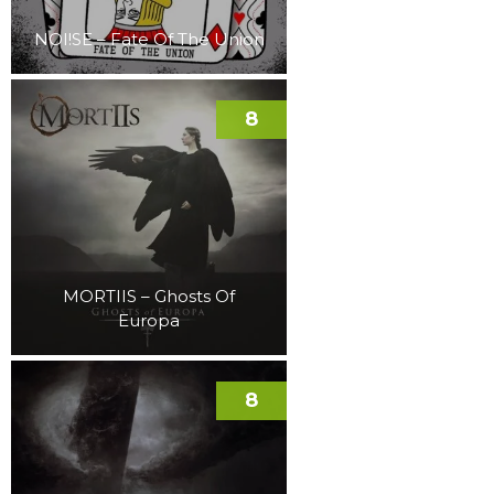
NOI!SE – Fate Of The Union
8
MORTIIS – Ghosts Of
Europa
8