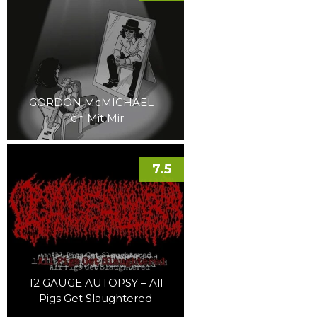
GORDON McMICHAEL –
Ich Mit Mir
7.5
12 GAUGE AUTOPSY – All
Pigs Get Slaughtered