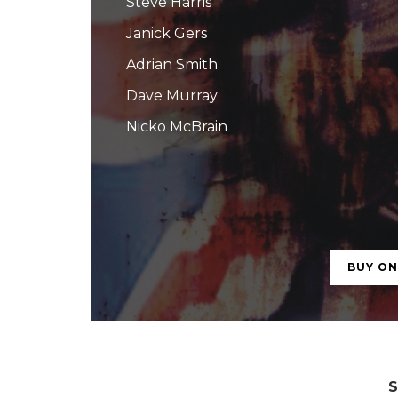
Steve Harris
Janick Gers
Adrian Smith
Dave Murray
Nicko McBrain
BUY O
S