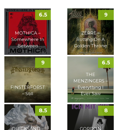
6.5
9
MOTHICA –
ZERRE –
Somewhere In
Rotting On A
Between
Golden Throne
9
6.5
THE
MENZINGERS –
FINSTERFORST
Everything I
– Still
Ever Saw
8.5
8
QUICKSAND –
GORDON