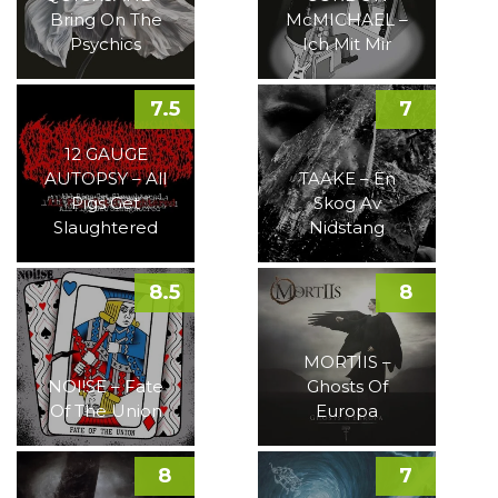
Bring On The
McMICHAEL –
Psychics
Ich Mit Mir
7.5
7
12 GAUGE
AUTOPSY – All
TAAKE – En
Pigs Get
Skog Av
Slaughtered
Nidstang
8.5
8
MORTIIS –
NOI!SE – Fate
Ghosts Of
Of The Union
Europa
8
7