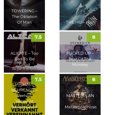
TOWERING –
The Oblation
Of Man
THE HU – Hun
7.5
8
ALICATE – Too
FUCKED UP –
Bad To Be
Year Of The
Good
Monkey
7.5
8
MICHAEL
BEHRENDT –
Verhört
MASTERPLAN
Verkannt
–
Vereinnahmt
Metalmorphosis