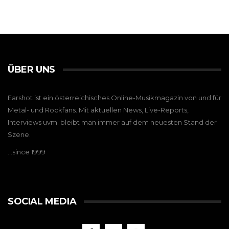
ÜBER UNS
Earshot ist ein österreichisches Online-Musikmagazin von und für
Metal- und Rockfans. Mit aktuellen News, Live-Reports,
Interviews uvm. bleibt man immer auf dem neuesten Stand der
Szene.
…since 1999
SOCIAL MEDIA