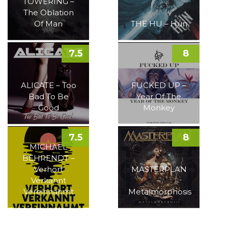
TOWERING –
The Oblation
Of Man
THE HU – Hun
7.5
8
ALICATE – Too
FUCKED UP –
Bad To Be
Year Of The
Good
Monkey
7.5
8
MICHAEL
BEHRENDT –
Verhört
MASTERPLAN
Verkannt
–
Vereinnahmt
Metalmorphosis