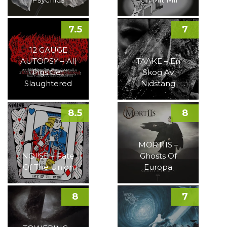
7.5
7
12 GAUGE
AUTOPSY – All
TAAKE – En
Pigs Get
Skog Av
Slaughtered
Nidstang
8.5
8
MORTIIS –
NOI!SE – Fate
Ghosts Of
Of The Union
Europa
8
7