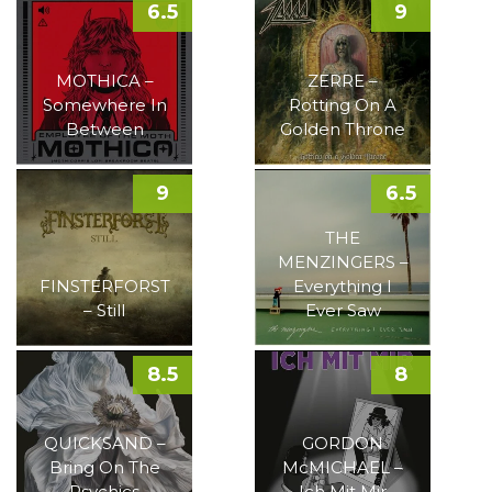
6.5
9
MOTHICA –
ZERRE –
Somewhere In
Rotting On A
Between
Golden Throne
9
6.5
THE
MENZINGERS –
FINSTERFORST
Everything I
– Still
Ever Saw
8.5
8
QUICKSAND –
GORDON
Bring On The
McMICHAEL –
Psychics
Ich Mit Mir