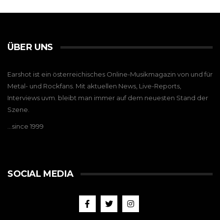
ÜBER UNS
Earshot ist ein österreichisches Online-Musikmagazin von und für
Metal- und Rockfans. Mit aktuellen News, Live-Reports,
Interviews uvm. bleibt man immer auf dem neuesten Stand der
Szene.
…since 1999
SOCIAL MEDIA