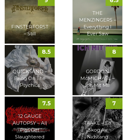
9
6.5
THE
MENZINGERS –
FINSTERFORST
Everything I
– Still
Ever Saw
8.5
8
QUICKSAND –
GORDON
Bring On The
McMICHAEL –
Psychics
Ich Mit Mir
7.5
7
12 GAUGE
AUTOPSY – All
TAAKE – En
Pigs Get
Skog Av
Slaughtered
Nidstang