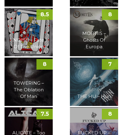
8.5
8
MORTIIS –
NOI!SE – Fate
Ghosts Of
Of The Union
Europa
8
7
TOWERING –
The Oblation
Of Man
THE HU – Hun
7.5
8
ALICATE – Too
FUCKED UP –