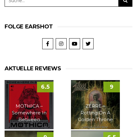
FOLGE EARSHOT
AKTUELLE REVIEWS
6.5
9
MOTHICA –
ZERRE –
Somewhere In
Rotting On A
Between
Golden Throne