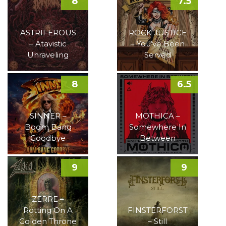
8
7.5
ASTRIFEROUS
ROCK JUSTICE
– Atavistic
– You’ve Been
Unraveling
Served
8
6.5
SINNER –
MOTHICA –
Boom Bang
Somewhere In
Goodbye
Between
9
9
ZERRE –
Rotting On A
FINSTERFORST
Golden Throne
– Still