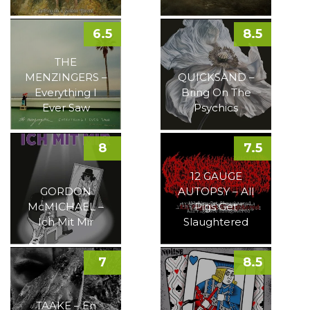
6.5
8.5
THE
MENZINGERS –
QUICKSAND –
Everything I
Bring On The
Ever Saw
Psychics
8
7.5
12 GAUGE
GORDON
AUTOPSY – All
McMICHAEL –
Pigs Get
Ich Mit Mir
Slaughtered
7
8.5
TAAKE – En