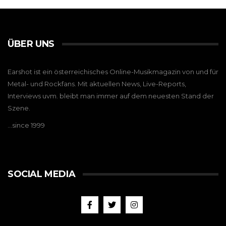
ÜBER UNS
Earshot ist ein österreichisches Online-Musikmagazin von und für
Metal- und Rockfans. Mit aktuellen News, Live-Reports,
Interviews uvm. bleibt man immer auf dem neuesten Stand der
Szene.
…since 1999
SOCIAL MEDIA