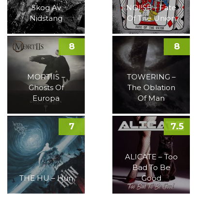
Skog Av
NOI!SE – Fate
Nidstang
Of The Union
8
8
MORTIIS –
TOWERING –
Ghosts Of
The Oblation
Europa
Of Man
7
7.5
ALICATE – Too
Bad To Be
THE HU – Hun
Good