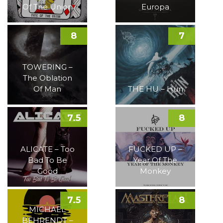
Of The Union
Europa
8
7
TOWERING –
The Oblation
Of Man
THE HU – Hun
7.5
8
ALICATE – Too
FUCKED UP –
Bad To Be
Year Of The
Good
Monkey
7.5
8
MICHAEL
BEHRENDT –