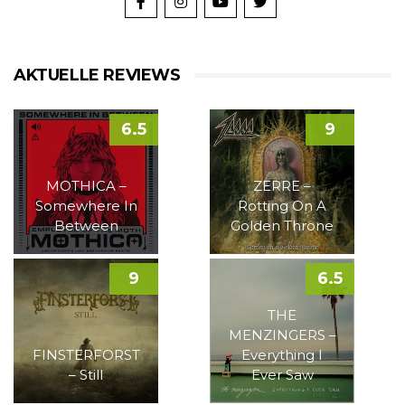
AKTUELLE REVIEWS
6.5
9
MOTHICA –
ZERRE –
Somewhere In
Rotting On A
Between
Golden Throne
9
6.5
THE
MENZINGERS –
FINSTERFORST
Everything I
– Still
Ever Saw