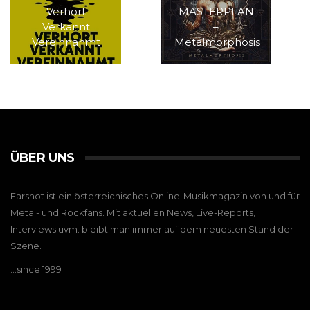
Verhört
MASTERPLAN
Verkannt
–
Vereinnahmt
Metalmorphosis
ÜBER UNS
Earshot ist ein österreichisches Online-Musikmagazin von und für
Metal- und Rockfans. Mit aktuellen News, Live-Reports,
Interviews uvm. bleibt man immer auf dem neuesten Stand der
Szene.
…since 1999