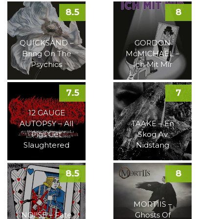
8.5
8
QUICKSAND –
GORDON
Bring On The
McMICHAEL –
Psychics
Ich Mit Mir
7.5
7
12 GAUGE
AUTOPSY – All
TAAKE – En
Pigs Get
Skog Av
Slaughtered
Nidstang
8.5
8
MORTIIS –
NOI!SE – Fate
Ghosts Of