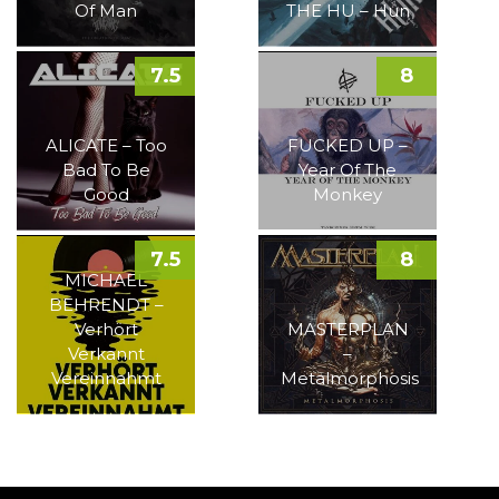
Of Man
THE HU – Hun
7.5
8
ALICATE – Too
FUCKED UP –
Bad To Be
Year Of The
Good
Monkey
7.5
8
MICHAEL
BEHRENDT –
Verhört
MASTERPLAN
Verkannt
–
Vereinnahmt
Metalmorphosis