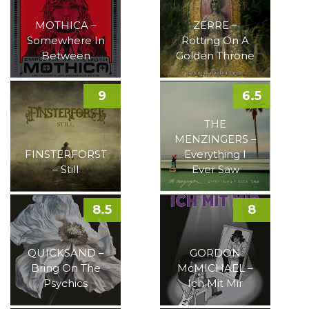
MOTHICA –
ZERRE –
Somewhere In
Rotting On A
Between
Golden Throne
9
6.5
THE
MENZINGERS –
FINSTERFORST
Everything I
– Still
Ever Saw
8.5
8
QUICKSAND –
GORDON
Bring On The
McMICHAEL –
Psychics
Ich Mit Mir