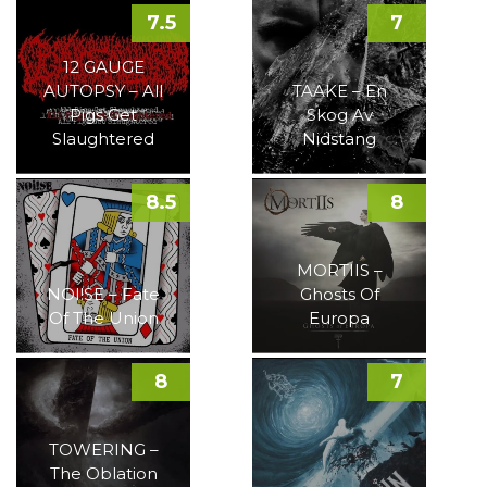
7.5
7
12 GAUGE
AUTOPSY – All
TAAKE – En
Pigs Get
Skog Av
Slaughtered
Nidstang
8.5
8
MORTIIS –
NOI!SE – Fate
Ghosts Of
Of The Union
Europa
8
7
TOWERING –
The Oblation