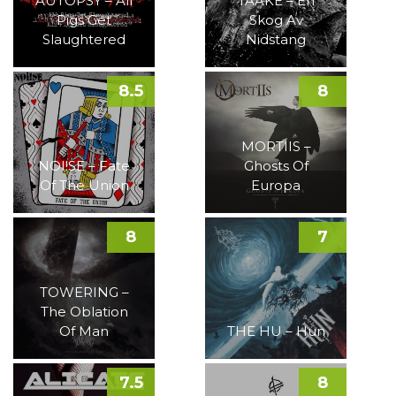
AUTOPSY – All
TAAKE – En
Pigs Get
Skog Av
Slaughtered
Nidstang
8.5
8
MORTIIS –
NOI!SE – Fate
Ghosts Of
Of The Union
Europa
8
7
TOWERING –
The Oblation
Of Man
THE HU – Hun
7.5
8