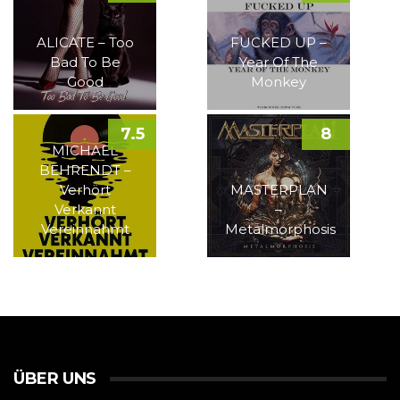
ALICATE – Too
FUCKED UP –
Bad To Be
Year Of The
Good
Monkey
7.5
8
MICHAEL
BEHRENDT –
Verhört
MASTERPLAN
Verkannt
–
Vereinnahmt
Metalmorphosis
ÜBER UNS