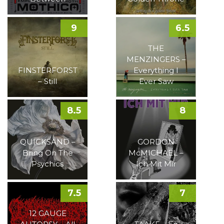
9
6.5
THE
MENZINGERS –
FINSTERFORST
Everything I
– Still
Ever Saw
8.5
8
QUICKSAND –
GORDON
Bring On The
McMICHAEL –
Psychics
Ich Mit Mir
7.5
7
12 GAUGE