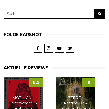
FOLGE EARSHOT
AKTUELLE REVIEWS
6.5
9
MOTHICA –
ZERRE –
Somewhere In
Rotting On A
Between
Golden Throne