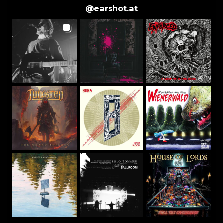
@
earshot.at