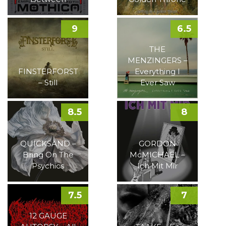
9
6.5
THE
MENZINGERS –
FINSTERFORST
Everything I
– Still
Ever Saw
8.5
8
QUICKSAND –
GORDON
Bring On The
McMICHAEL –
Psychics
Ich Mit Mir
7.5
7
12 GAUGE