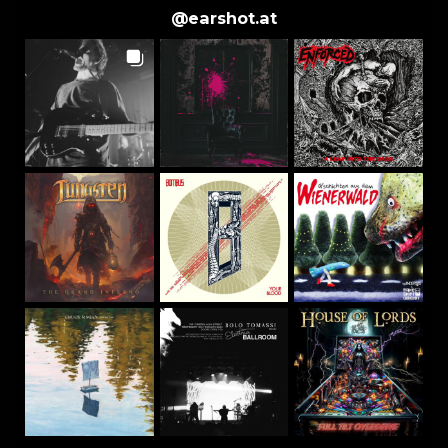
@
earshot.at