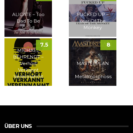
ALICATE – Too
FUCKED UP –
Bad To Be
Year Of The
Good
Monkey
7.5
8
MICHAEL
BEHRENDT –
Verhört
MASTERPLAN
Verkannt
–
Vereinnahmt
Metalmorphosis
ÜBER UNS