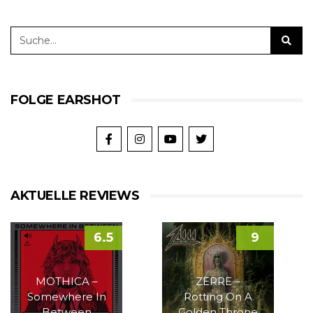
FOLGE EARSHOT
AKTUELLE REVIEWS
6.5
9
MOTHICA –
ZERRE –
Somewhere In
Rotting On A
Between
Golden Throne