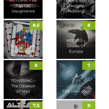
AUTOPSY – All
TAAKE – En
Pigs Get
Skog Av
Slaughtered
Nidstang
8.5
8
MORTIIS –
NOI!SE – Fate
Ghosts Of
Of The Union
Europa
8
7
TOWERING –
The Oblation
Of Man
THE HU – Hun
7.5
8