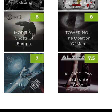
Nidstang
Of The Union
8
8
MORTIIS –
TOWERING –
Ghosts Of
The Oblation
Europa
Of Man
7
7.5
ALICATE – Too
Bad To Be
THE HU – Hun
Good