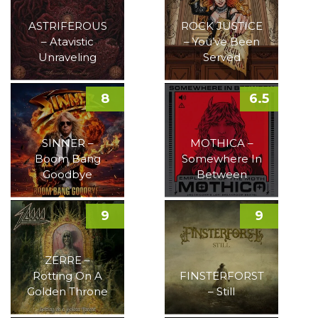
ASTRIFEROUS
ROCK JUSTICE
– Atavistic
– You’ve Been
Unraveling
Served
8
6.5
SINNER –
MOTHICA –
Boom Bang
Somewhere In
Goodbye
Between
9
9
ZERRE –
Rotting On A
FINSTERFORST
Golden Throne
– Still