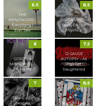
6.5
8.5
THE
MENZINGERS –
QUICKSAND –
Everything I
Bring On The
Ever Saw
Psychics
8
7.5
12 GAUGE
GORDON
AUTOPSY – All
McMICHAEL –
Pigs Get
Ich Mit Mir
Slaughtered
7
8.5
TAAKE – En
Skog Av
NOI!SE – Fate