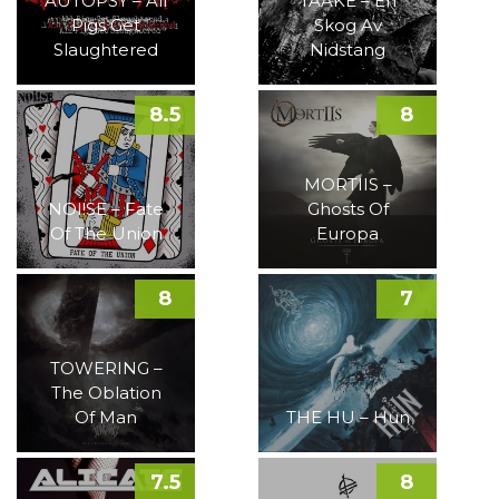
AUTOPSY – All
TAAKE – En
Pigs Get
Skog Av
Slaughtered
Nidstang
8.5
8
MORTIIS –
NOI!SE – Fate
Ghosts Of
Of The Union
Europa
8
7
TOWERING –
The Oblation
Of Man
THE HU – Hun
7.5
8