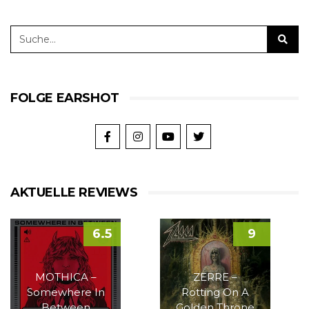
FOLGE EARSHOT
AKTUELLE REVIEWS
6.5
9
MOTHICA –
ZERRE –
Somewhere In
Rotting On A
Between
Golden Throne