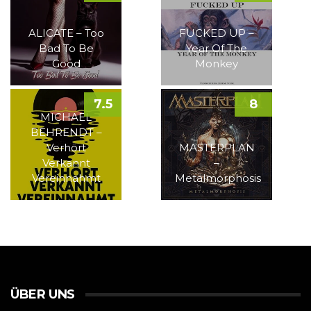
ALICATE – Too
FUCKED UP –
Bad To Be
Year Of The
Good
Monkey
7.5
8
MICHAEL
BEHRENDT –
Verhört
MASTERPLAN
Verkannt
–
Vereinnahmt
Metalmorphosis
ÜBER UNS