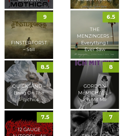
9
6.5
THE
MENZINGERS –
FINSTERFORST
Everything I
– Still
Ever Saw
8.5
8
QUICKSAND –
GORDON
Bring On The
McMICHAEL –
Psychics
Ich Mit Mir
7.5
7
12 GAUGE