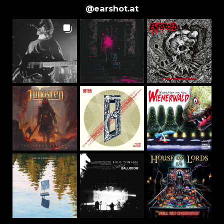
@
earshot.at