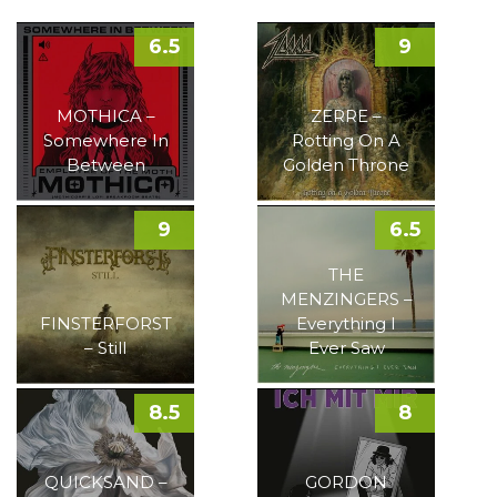
6.5
9
MOTHICA –
ZERRE –
Somewhere In
Rotting On A
Between
Golden Throne
9
6.5
THE
MENZINGERS –
FINSTERFORST
Everything I
– Still
Ever Saw
8.5
8
QUICKSAND –
GORDON