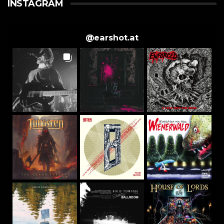
INSTAGRAM
@
earshot.at