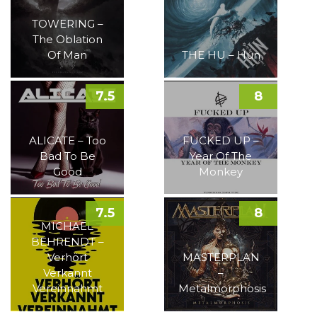
TOWERING –
The Oblation
Of Man
THE HU – Hun
7.5
8
ALICATE – Too
FUCKED UP –
Bad To Be
Year Of The
Good
Monkey
7.5
8
MICHAEL
BEHRENDT –
Verhört
MASTERPLAN
Verkannt
–
Vereinnahmt
Metalmorphosis