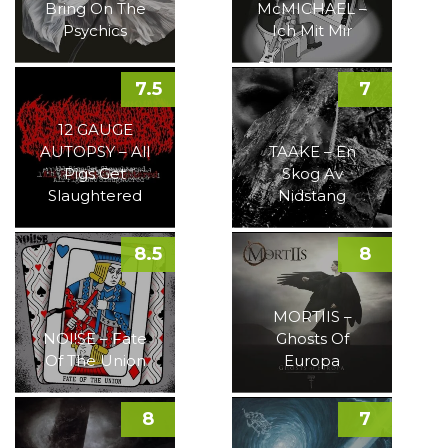
Bring On The
McMICHAEL –
Psychics
Ich Mit Mir
7.5
7
12 GAUGE
AUTOPSY – All
TAAKE – En
Pigs Get
Skog Av
Slaughtered
Nidstang
8.5
8
MORTIIS –
NOI!SE – Fate
Ghosts Of
Of The Union
Europa
8
7