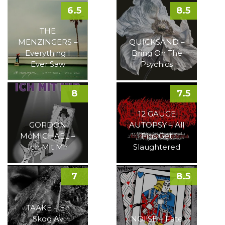
6.5
8.5
THE
MENZINGERS –
QUICKSAND –
Everything I
Bring On The
Ever Saw
Psychics
8
7.5
12 GAUGE
GORDON
AUTOPSY – All
McMICHAEL –
Pigs Get
Ich Mit Mir
Slaughtered
7
8.5
TAAKE – En
Skog Av
NOI!SE – Fate