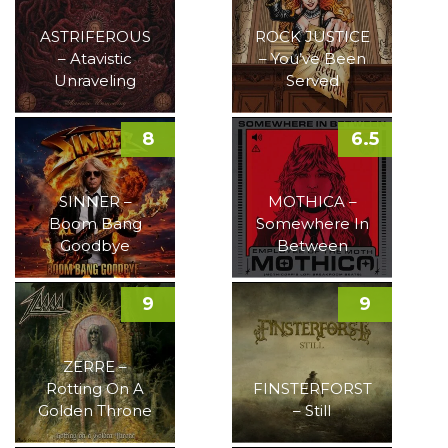
ASTRIFEROUS
ROCK JUSTICE
– Atavistic
– You’ve Been
Unraveling
Served
8
6.5
SINNER –
MOTHICA –
Boom Bang
Somewhere In
Goodbye
Between
9
9
ZERRE –
Rotting On A
FINSTERFORST
Golden Throne
– Still