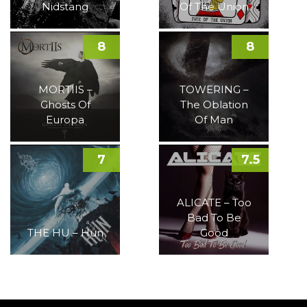
Nidstang
Of The Union
8
8
MORTIIS –
TOWERING –
Ghosts Of
The Oblation
Europa
Of Man
7
7.5
ALICATE – Too
Bad To Be
THE HU – Hun
Good