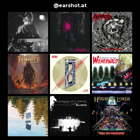
@
earshot.at