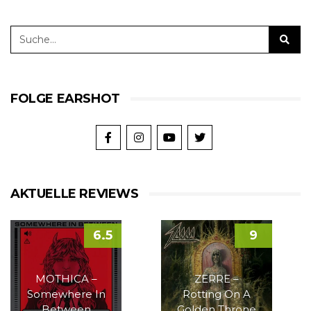
FOLGE EARSHOT
AKTUELLE REVIEWS
6.5
9
MOTHICA –
ZERRE –
Somewhere In
Rotting On A
Between
Golden Throne