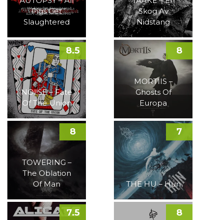
AUTOPSY – All
TAAKE – En
Pigs Get
Skog Av
Slaughtered
Nidstang
8.5
8
MORTIIS –
NOI!SE – Fate
Ghosts Of
Of The Union
Europa
8
7
TOWERING –
The Oblation
Of Man
THE HU – Hun
7.5
8