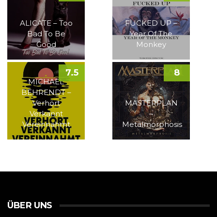
ALICATE – Too
FUCKED UP –
Bad To Be
Year Of The
Good
Monkey
7.5
8
MICHAEL
BEHRENDT –
Verhört
MASTERPLAN
Verkannt
–
Vereinnahmt
Metalmorphosis
ÜBER UNS