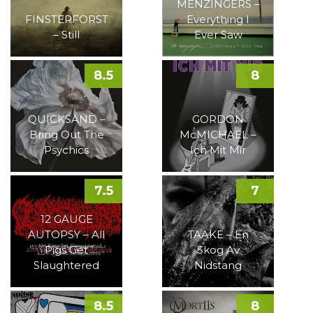
MENZINGERS –
FINSTERFORST
Everything I
– Still
Ever Saw
8.5
8
QUICKSAND –
GORDON
Bring Out The
McMICHAEL –
Psychics
Ich Mit Mir
7.5
7
12 GAUGE
AUTOPSY – All
TAAKE – En
Pigs Get
Skog Av
Slaughtered
Nidstang
8.5
8