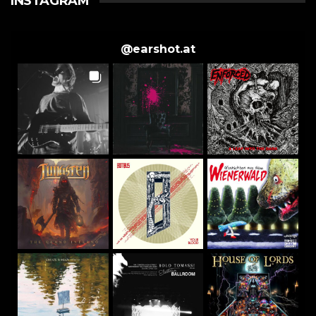
INSTAGRAM
@
earshot.at