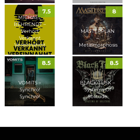
7.5
8
MICHAEL
BEHRENDT –
Verhört
MASTERPLAN
Verkannt
–
Vereinnahmt
Metalmorphosis
8.5
8.5
VOMITS –
BLACK TUSK –
Synchro!
Systems Of
Synchro!
Solitude