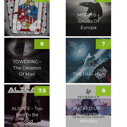
MORTIIS –
NOI!SE – Fate
Ghosts Of
Of The Union
Europa
8
7
TOWERING –
The Oblation
Of Man
THE HU – Hun
7.5
8
ALICATE – Too
FUCKED UP –
Bad To Be
Year Of The
Good
Monkey