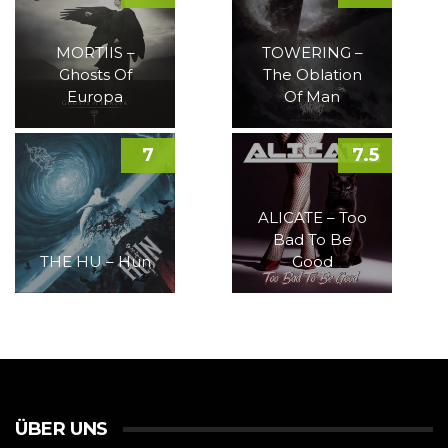
MORTIIS –
TOWERING –
Ghosts Of
The Oblation
Europa
Of Man
7
7.5
ALICATE – Too
Bad To Be
THE HU – Hun
Good
ÜBER UNS