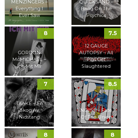
MENZINGERS –
QUICKSAND –
Everything I
Bring On The
Ever Saw
Psychics
8
7.5
12 GAUGE
GORDON
AUTOPSY – All
McMICHAEL –
Pigs Get
Ich Mit Mir
Slaughtered
7
8.5
TAAKE – En
Skog Av
NOI!SE – Fate
Nidstang
Of The Union
8
8