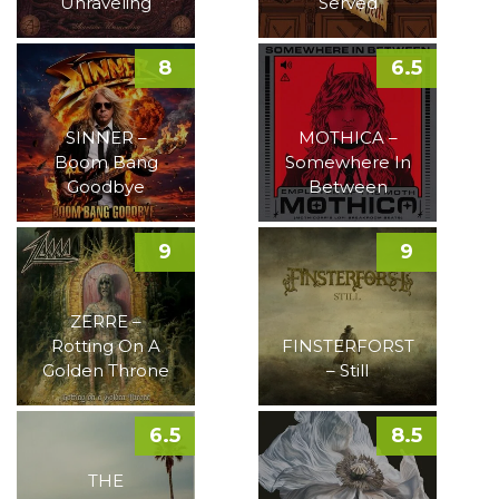
Unraveling
Served
8
6.5
SINNER –
MOTHICA –
Boom Bang
Somewhere In
Goodbye
Between
9
9
ZERRE –
Rotting On A
FINSTERFORST
Golden Throne
– Still
6.5
8.5
THE