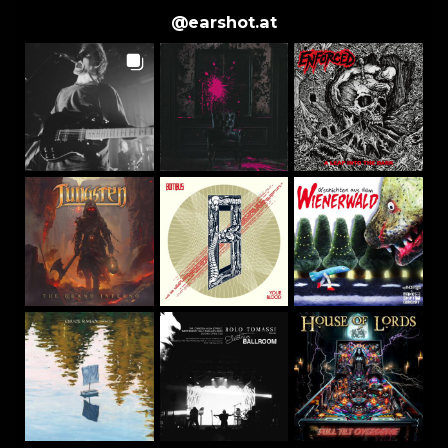
@
earshot.at