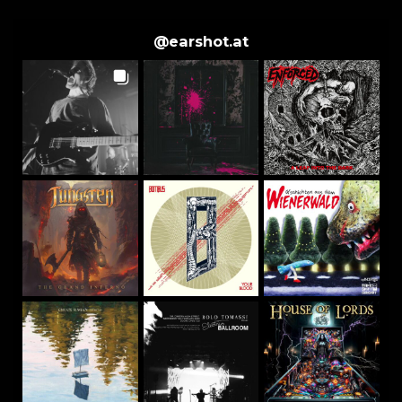
@
earshot.at