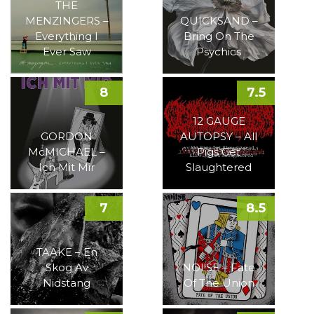
THE
MENZINGERS –
QUICKSAND –
Everything I
Bring On The
Ever Saw
Psychics
8
7.5
12 GAUGE
GORDON
AUTOPSY – All
McMICHAEL –
Pigs Get
Ich Mit Mir
Slaughtered
7
8.5
TAAKE – En
Skog Av
NOI!SE – Fate
Nidstang
Of The Union