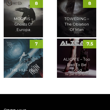
8
8
MORTIIS –
TOWERING –
Ghosts Of
The Oblation
Europa
Of Man
7
7.5
ALICATE – Too
Bad To Be
THE HU – Hun
Good