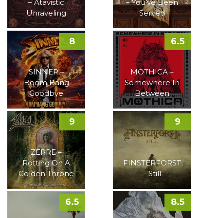
– Atavistic
– You’ve Been
Unraveling
Served
8
6.5
SINNER –
MOTHICA –
Boom Bang
Somewhere In
Goodbye
Between
9
9
ZERRE –
Rotting On A
FINSTERFORST
Golden Throne
– Still
6.5
8.5