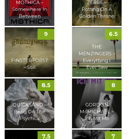
MOTHICA –
ZERRE –
Somewhere In
Rotting On A
Between
Golden Throne
9
6.5
THE
MENZINGERS –
FINSTERFORST
Everything I
– Still
Ever Saw
8.5
8
QUICKSAND –
GORDON
Bring On The
McMICHAEL –
Psychics
Ich Mit Mir
7.5
7