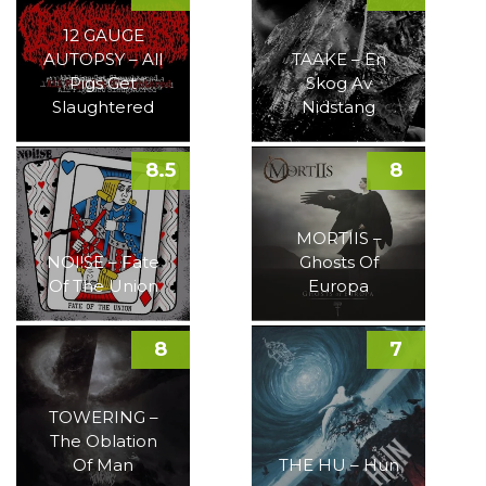
12 GAUGE
AUTOPSY – All
TAAKE – En
Pigs Get
Skog Av
Slaughtered
Nidstang
8.5
8
MORTIIS –
NOI!SE – Fate
Ghosts Of
Of The Union
Europa
8
7
TOWERING –
The Oblation
Of Man
THE HU – Hun