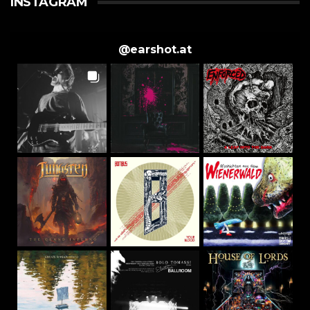
INSTAGRAM
@
earshot.at