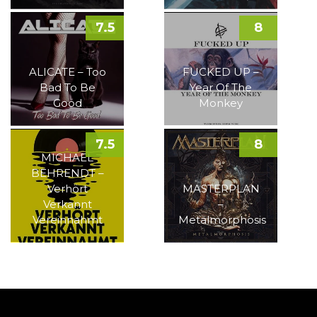
7.5
8
ALICATE – Too
FUCKED UP –
Bad To Be
Year Of The
Good
Monkey
7.5
8
MICHAEL
BEHRENDT –
Verhört
MASTERPLAN
Verkannt
–
Vereinnahmt
Metalmorphosis