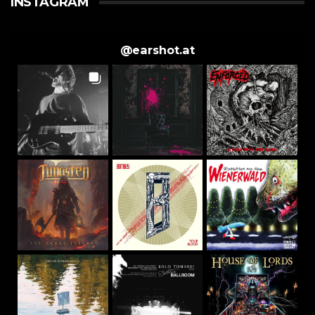
INSTAGRAM
@
earshot.at