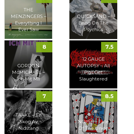
THE
MENZINGERS –
QUICKSAND –
Everything I
Bring On The
Ever Saw
Psychics
8
7.5
12 GAUGE
GORDON
AUTOPSY – All
McMICHAEL –
Pigs Get
Ich Mit Mir
Slaughtered
7
8.5
TAAKE – En
Skog Av
NOI!SE – Fate
Nidstang
Of The Union