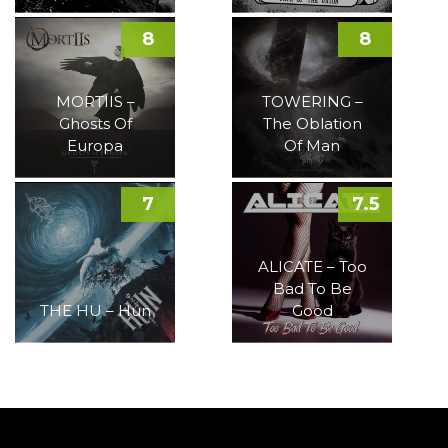
8
8
MORTIIS –
TOWERING –
Ghosts Of
The Oblation
Europa
Of Man
7
7.5
ALICATE – Too
Bad To Be
THE HU – Hun
Good