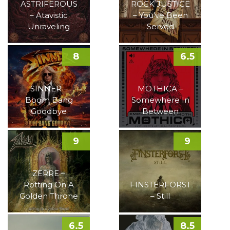
ASTRIFEROUS
ROCK JUSTICE
– Atavistic
– You’ve Been
Unraveling
Served
8
6.5
SINNER –
MOTHICA –
Boom Bang
Somewhere In
Goodbye
Between
9
9
ZERRE –
Rotting On A
FINSTERFORST
Golden Throne
– Still
6.5
8.5