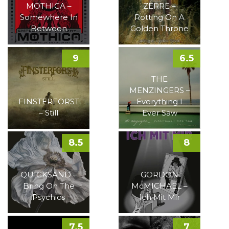
MOTHICA –
ZERRE –
Somewhere In
Rotting On A
Between
Golden Throne
9
6.5
THE
MENZINGERS –
FINSTERFORST
Everything I
– Still
Ever Saw
8.5
8
QUICKSAND –
GORDON
Bring On The
McMICHAEL –
Psychics
Ich Mit Mir
7.5
7