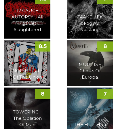
12 GAUGE
AUTOPSY – All
TAAKE – En
Pigs Get
Skog Av
Slaughtered
Nidstang
8.5
8
MORTIIS –
NOI!SE – Fate
Ghosts Of
Of The Union
Europa
8
7
TOWERING –
The Oblation
Of Man
THE HU – Hun