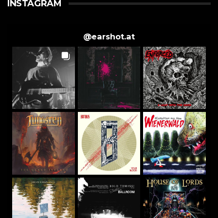
INSTAGRAM
@
earshot.at