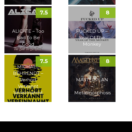
7.5
8
ALICATE – Too
FUCKED UP –
Bad To Be
Year Of The
Good
Monkey
7.5
8
MICHAEL
BEHRENDT –
Verhört
MASTERPLAN
Verkannt
–
Vereinnahmt
Metalmorphosis