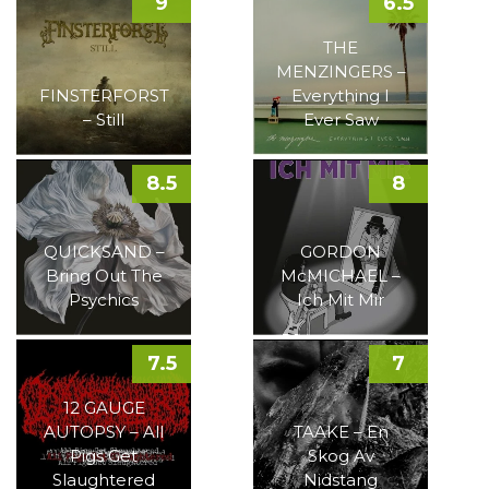
9
6.5
THE
MENZINGERS –
FINSTERFORST
Everything I
– Still
Ever Saw
8.5
8
QUICKSAND –
GORDON
Bring Out The
McMICHAEL –
Psychics
Ich Mit Mir
7.5
7
12 GAUGE
AUTOPSY – All
TAAKE – En
Pigs Get
Skog Av
Slaughtered
Nidstang