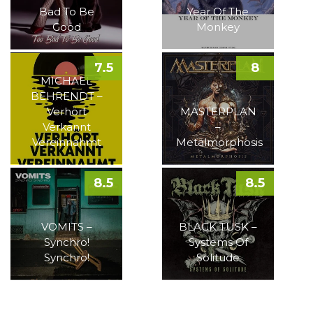
Bad To Be
Year Of The
Good
Monkey
7.5
8
MICHAEL
BEHRENDT –
Verhört
MASTERPLAN
Verkannt
–
Vereinnahmt
Metalmorphosis
8.5
8.5
VOMITS –
BLACK TUSK –
Synchro!
Systems Of
Synchro!
Solitude