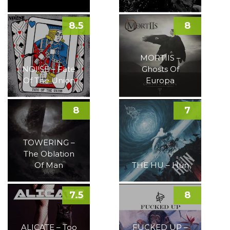
8.5
8
MORTIIS –
NOI!SE – Fate
Ghosts Of
Of The Union
Europa
8
7
TOWERING –
The Oblation
Of Man
THE HU – Hun
7.5
8
ALICATE – Too
FUCKED UP –