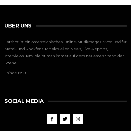
ÜBER UNS
Earshot ist ein österreichisches Online-Musikmagazin von und für
Metal- und Rockfans. Mit aktuellen News, Live-Reports,
Interviews uvm. bleibt man immer auf dem neuesten Stand der
Szene.
…since 1999
SOCIAL MEDIA