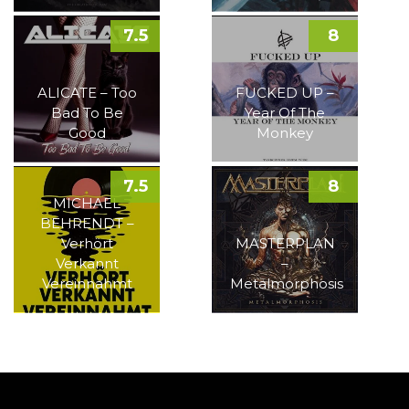
7.5
8
ALICATE – Too
FUCKED UP –
Bad To Be
Year Of The
Good
Monkey
7.5
8
MICHAEL
BEHRENDT –
Verhört
MASTERPLAN
Verkannt
–
Vereinnahmt
Metalmorphosis