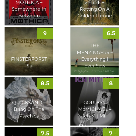
MOTHICA –
ZERRE –
Somewhere In
Rotting On A
Between
Golden Throne
9
6.5
THE
MENZINGERS –
FINSTERFORST
Everything I
– Still
Ever Saw
8.5
8
QUICKSAND –
GORDON
Bring On The
McMICHAEL –
Psychics
Ich Mit Mir
7.5
7