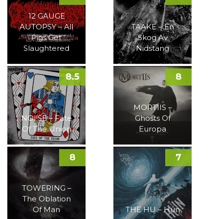
12 GAUGE
AUTOPSY – All
TAAKE – En
Pigs Get
Skog Av
Slaughtered
Nidstang
8.5
8
MORTIIS –
NOI!SE – Fate
Ghosts Of
Of The Union
Europa
8
7
TOWERING –
The Oblation
Of Man
THE HU – Hun