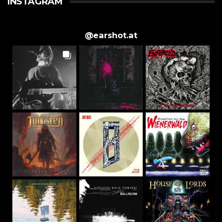
INSTAGRAM
@
earshot.at