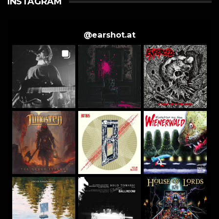
INSTAGRAM
@
earshot.at