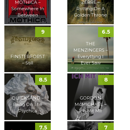
MOTHICA –
ZERRE –
Somewhere In
Rotting On A
Between
Golden Throne
9
6.5
THE
MENZINGERS –
FINSTERFORST
Everything I
– Still
Ever Saw
8.5
8
QUICKSAND –
GORDON
Bring On The
McMICHAEL –
Psychics
Ich Mit Mir
7.5
7