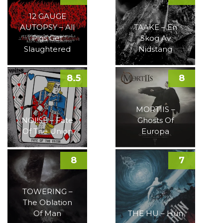
12 GAUGE
AUTOPSY – All
TAAKE – En
Pigs Get
Skog Av
Slaughtered
Nidstang
8.5
8
MORTIIS –
NOI!SE – Fate
Ghosts Of
Of The Union
Europa
8
7
TOWERING –
The Oblation
Of Man
THE HU – Hun