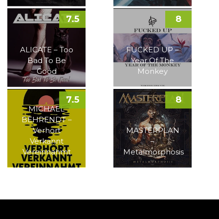
7.5
8
ALICATE – Too
FUCKED UP –
Bad To Be
Year Of The
Good
Monkey
7.5
8
MICHAEL
BEHRENDT –
Verhört
MASTERPLAN
Verkannt
–
Vereinnahmt
Metalmorphosis