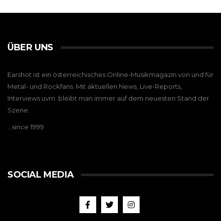
ÜBER UNS
Earshot ist ein österreichisches Online-Musikmagazin von und für
Metal- und Rockfans. Mit aktuellen News, Live-Reports,
Interviews uvm. bleibt man immer auf dem neuesten Stand der
Szene.
…since 1999
SOCIAL MEDIA