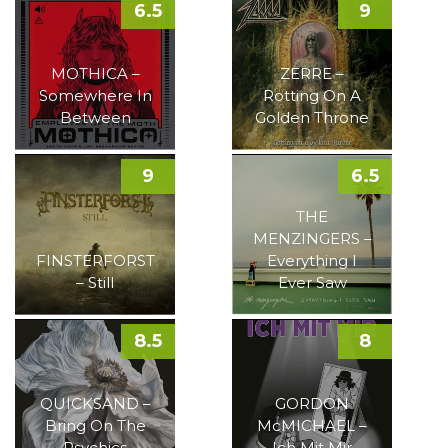
6.5
9
MOTHICA –
ZERRE –
Somewhere In
Rotting On A
Between
Golden Throne
9
6.5
THE
MENZINGERS –
FINSTERFORST
Everything I
– Still
Ever Saw
8.5
8
QUICKSAND –
GORDON
Bring On The
McMICHAEL –
Psychics
Ich Mit Mir