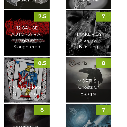
7.5
7
12 GAUGE
AUTOPSY – All
TAAKE – En
Pigs Get
Skog Av
Slaughtered
Nidstang
8.5
8
MORTIIS –
NOI!SE – Fate
Ghosts Of
Of The Union
Europa
8
7