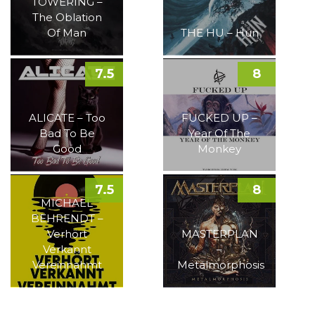
TOWERING –
The Oblation
Of Man
THE HU – Hun
7.5
8
ALICATE – Too
FUCKED UP –
Bad To Be
Year Of The
Good
Monkey
7.5
8
MICHAEL
BEHRENDT –
Verhört
MASTERPLAN
Verkannt
–
Vereinnahmt
Metalmorphosis