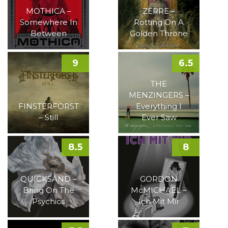
MOTHICA –
ZERRE –
Somewhere In
Rotting On A
Between
Golden Throne
9
6.5
THE
MENZINGERS –
FINSTERFORST
Everything I
– Still
Ever Saw
8.5
8
QUICKSAND –
GORDON
Bring On The
McMICHAEL –
Psychics
Ich Mit Mir