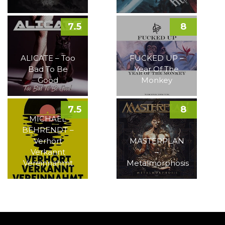
7.5
8
ALICATE – Too
FUCKED UP –
Bad To Be
Year Of The
Good
Monkey
7.5
8
MICHAEL
BEHRENDT –
Verhört
MASTERPLAN
Verkannt
–
Vereinnahmt
Metalmorphosis