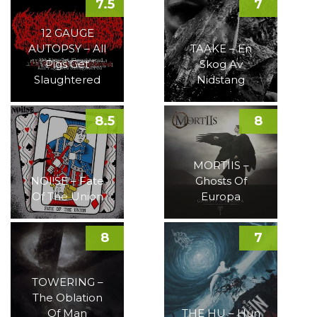
7.5
7
12 GAUGE
AUTOPSY – All
TAAKE – En
Pigs Get
Skog Av
Slaughtered
Nidstang
8.5
8
MORTIIS –
NOI!SE – Fate
Ghosts Of
Of The Union
Europa
8
7
TOWERING –
The Oblation
Of Man
THE HU – Hun