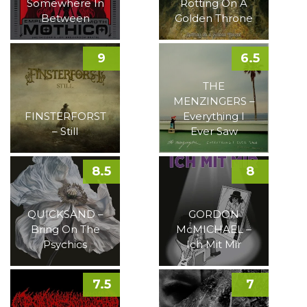
Somewhere In
Rotting On A
Between
Golden Throne
9
6.5
THE
MENZINGERS –
FINSTERFORST
Everything I
– Still
Ever Saw
8.5
8
QUICKSAND –
GORDON
Bring On The
McMICHAEL –
Psychics
Ich Mit Mir
7.5
7