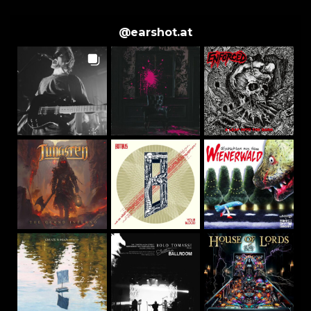
@
earshot.at