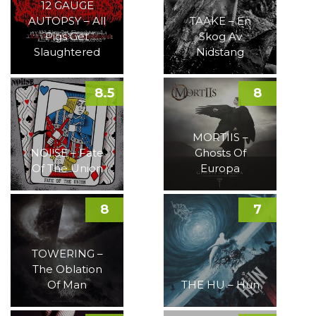
12 GAUGE
AUTOPSY – All
TAAKE – En
Pigs Get
Skog Av
Slaughtered
Nidstang
8.5
8
MORTIIS –
NOI!SE – Fate
Ghosts Of
Of The Union
Europa
8
7
TOWERING –
The Oblation
Of Man
THE HU – Hun