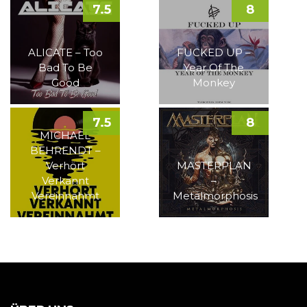
7.5
8
ALICATE – Too
FUCKED UP –
Bad To Be
Year Of The
Good
Monkey
7.5
8
MICHAEL
BEHRENDT –
Verhört
MASTERPLAN
Verkannt
–
Vereinnahmt
Metalmorphosis