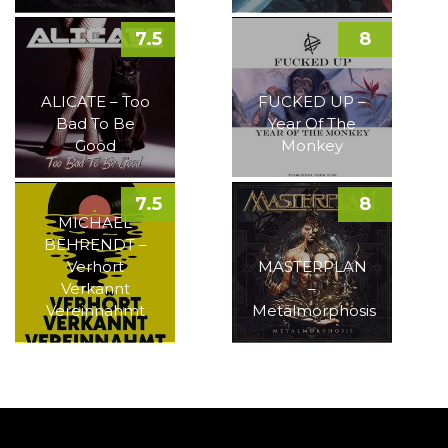
7.5
8
ALICATE – Too
FUCKED UP –
Bad To Be
Year Of The
Good
Monkey
7.5
8
MICHAEL
BEHRENDT –
Verhört
MASTERPLAN
Verkannt
–
Vereinnahmt
Metalmorphosis