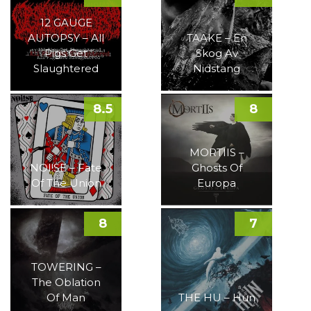
12 GAUGE
AUTOPSY – All
TAAKE – En
Pigs Get
Skog Av
Slaughtered
Nidstang
8.5
8
MORTIIS –
NOI!SE – Fate
Ghosts Of
Of The Union
Europa
8
7
TOWERING –
The Oblation
Of Man
THE HU – Hun