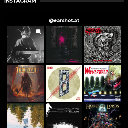
INSTAGRAM
@
earshot.at