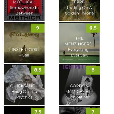
MOTHICA –
ZERRE –
Somewhere In
Rotting On A
Between
Golden Throne
9
6.5
THE
MENZINGERS –
FINSTERFORST
Everything I
– Still
Ever Saw
8.5
8
QUICKSAND –
GORDON
Bring On The
McMICHAEL –
Psychics
Ich Mit Mir
7.5
7