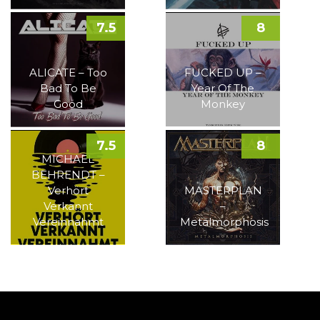
7.5
8
ALICATE – Too
FUCKED UP –
Bad To Be
Year Of The
Good
Monkey
7.5
8
MICHAEL
BEHRENDT –
Verhört
MASTERPLAN
Verkannt
–
Vereinnahmt
Metalmorphosis