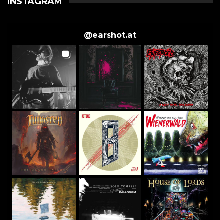
INSTAGRAM
@
earshot.at