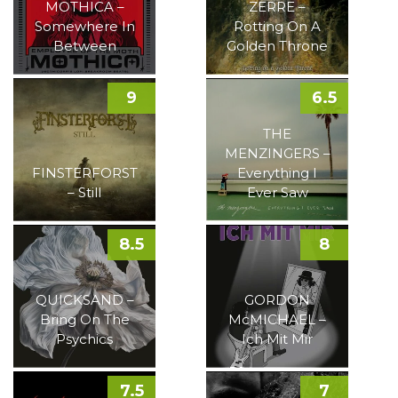
MOTHICA –
ZERRE –
Somewhere In
Rotting On A
Between
Golden Throne
9
6.5
THE
MENZINGERS –
FINSTERFORST
Everything I
– Still
Ever Saw
8.5
8
QUICKSAND –
GORDON
Bring On The
McMICHAEL –
Psychics
Ich Mit Mir
7.5
7