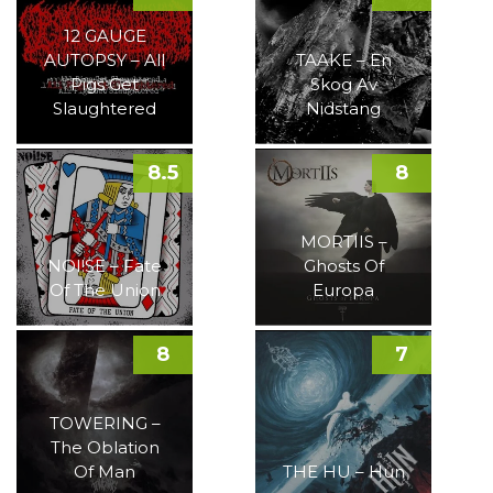
12 GAUGE
AUTOPSY – All
TAAKE – En
Pigs Get
Skog Av
Slaughtered
Nidstang
8.5
8
MORTIIS –
NOI!SE – Fate
Ghosts Of
Of The Union
Europa
8
7
TOWERING –
The Oblation
Of Man
THE HU – Hun