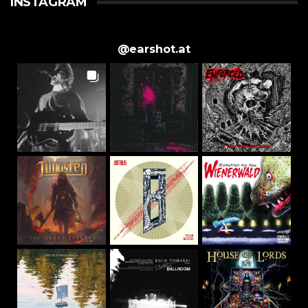
INSTAGRAM
@
earshot.at