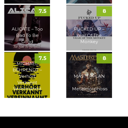
7.5
8
ALICATE – Too
FUCKED UP –
Bad To Be
Year Of The
Good
Monkey
7.5
8
MICHAEL
BEHRENDT –
Verhört
MASTERPLAN
Verkannt
–
Vereinnahmt
Metalmorphosis