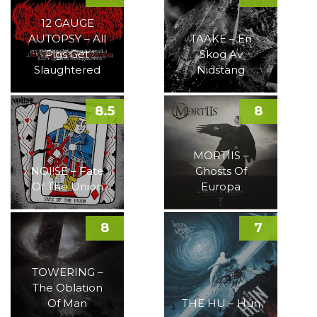
12 GAUGE
AUTOPSY – All
TAAKE – En
Pigs Get
Skog Av
Slaughtered
Nidstang
8.5
8
MORTIIS –
NOI!SE – Fate
Ghosts Of
Of The Union
Europa
8
7
TOWERING –
The Oblation
Of Man
THE HU – Hun