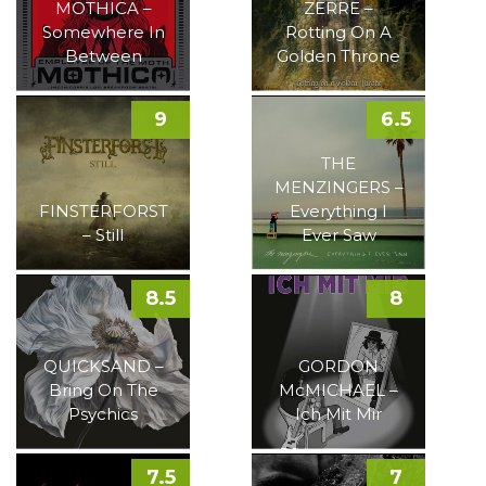
MOTHICA –
ZERRE –
Somewhere In
Rotting On A
Between
Golden Throne
9
6.5
THE
MENZINGERS –
FINSTERFORST
Everything I
– Still
Ever Saw
8.5
8
QUICKSAND –
GORDON
Bring On The
McMICHAEL –
Psychics
Ich Mit Mir
7.5
7