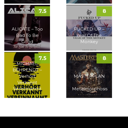
7.5
8
ALICATE – Too
FUCKED UP –
Bad To Be
Year Of The
Good
Monkey
7.5
8
MICHAEL
BEHRENDT –
Verhört
MASTERPLAN
Verkannt
–
Vereinnahmt
Metalmorphosis