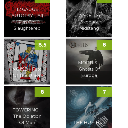
12 GAUGE
AUTOPSY – All
TAAKE – En
Pigs Get
Skog Av
Slaughtered
Nidstang
8.5
8
MORTIIS –
NOI!SE – Fate
Ghosts Of
Of The Union
Europa
8
7
TOWERING –
The Oblation
Of Man
THE HU – Hun