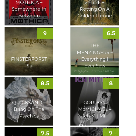
MOTHICA –
ZERRE –
Somewhere In
Rotting On A
Between
Golden Throne
9
6.5
THE
MENZINGERS –
FINSTERFORST
Everything I
– Still
Ever Saw
8.5
8
QUICKSAND –
GORDON
Bring On The
McMICHAEL –
Psychics
Ich Mit Mir
7.5
7