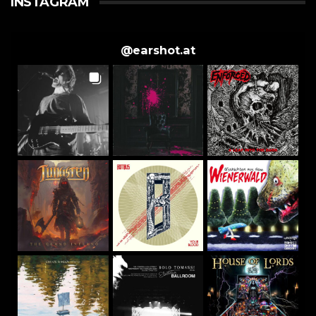
INSTAGRAM
@
earshot.at