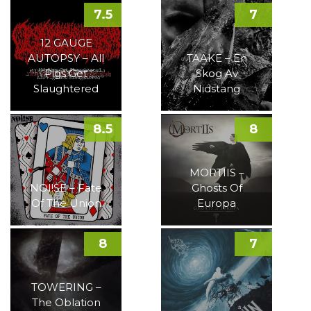
7.5
7
12 GAUGE
AUTOPSY – All
TAAKE – En
Pigs Get
Skog Av
Slaughtered
Nidstang
8.5
8
MORTIIS –
NOI!SE – Fate
Ghosts Of
Of The Union
Europa
8
7
TOWERING –
The Oblation