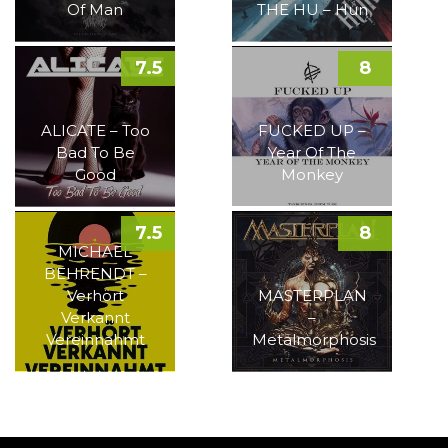
Of Man
THE HU – Hun
7.5
8
ALICATE – Too
FUCKED UP –
Bad To Be
Year Of The
Good
Monkey
7.5
8
MICHAEL
BEHRENDT –
Verhört
MASTERPLAN
Verkannt
–
Vereinnahmt
Metalmorphosis