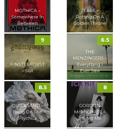
MOTHICA –
ZERRE –
Somewhere In
Rotting On A
Between
Golden Throne
9
6.5
THE
MENZINGERS –
FINSTERFORST
Everything I
– Still
Ever Saw
8.5
8
QUICKSAND –
GORDON
Bring On The
McMICHAEL –
Psychics
Ich Mit Mir