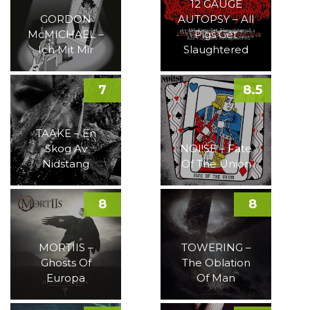
12 GAUGE
GORDON
AUTOPSY – All
McMICHAEL –
Pigs Get
Ich Mit Mir
Slaughtered
7
8.5
TAAKE – En
Skog Av
NOI!SE – Fate
Nidstang
Of The Union
8
8
MORTIIS –
TOWERING –
Ghosts Of
The Oblation
Europa
Of Man