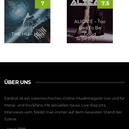
7
7.5
ALICATE – Too
Bad To Be
THE HU – Hun
Good
ÜBER UNS
Earshot ist ein österreichisches Online-Musikmagazin von und für
Metal- und Rockfans. Mit aktuellen News, Live-Reports,
Interviews uvm. bleibt man immer auf dem neuesten Stand der
Szene.
…since 1999