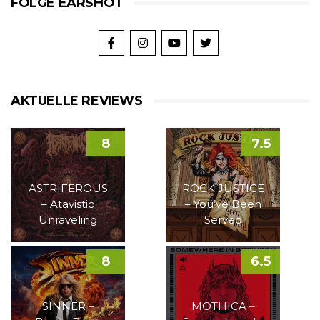
FOLGE EARSHOT
AKTUELLE REVIEWS
8
7.5
ASTRIFEROUS
ROCK JUSTICE
– Atavistic
– You’ve Been
Unraveling
Served
8
6.5
SINNER –
MOTHICA –