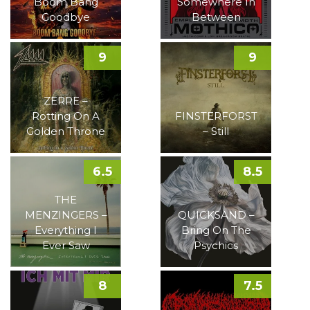
Boom Bang
Somewhere In
Goodbye
Between
9
9
ZERRE –
Rotting On A
FINSTERFORST
Golden Throne
– Still
6.5
8.5
THE
MENZINGERS –
QUICKSAND –
Everything I
Bring On The
Ever Saw
Psychics
8
7.5