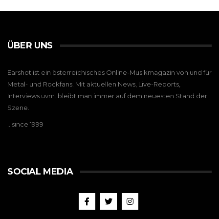
ÜBER UNS
Earshot ist ein österreichisches Online-Musikmagazin von und für
Metal- und Rockfans. Mit aktuellen News, Live-Reports,
Interviews uvm. bleibt man immer auf dem neuesten Stand der
Szene.
…since 1999
SOCIAL MEDIA