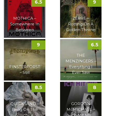
6.5
9
MOTHICA –
ZERRE –
Somewhere In
Rotting On A
Between
Golden Throne
9
6.5
THE
MENZINGERS –
FINSTERFORST
Everything I
– Still
Ever Saw
8.5
8
QUICKSAND –
GORDON
Bring On The
McMICHAEL –
Psychics
Ich Mit Mir