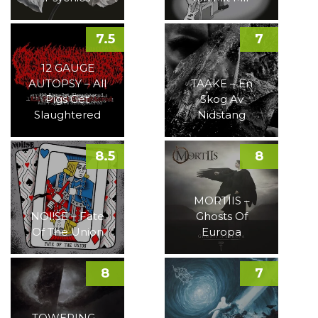
7.5
7
12 GAUGE
AUTOPSY – All
TAAKE – En
Pigs Get
Skog Av
Slaughtered
Nidstang
8.5
8
MORTIIS –
NOI!SE – Fate
Ghosts Of
Of The Union
Europa
8
7
TOWERING –