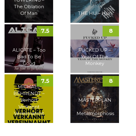
The Oblation
Of Man
THE HU – Hun
7.5
8
ALICATE – Too
FUCKED UP –
Bad To Be
Year Of The
Good
Monkey
7.5
8
MICHAEL
BEHRENDT –
Verhört
MASTERPLAN
Verkannt
–
Vereinnahmt
Metalmorphosis