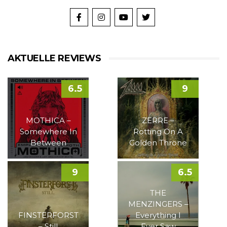
AKTUELLE REVIEWS
6.5
9
MOTHICA –
ZERRE –
Somewhere In
Rotting On A
Between
Golden Throne
9
6.5
THE
MENZINGERS –
FINSTERFORST
Everything I
– Still
Ever Saw