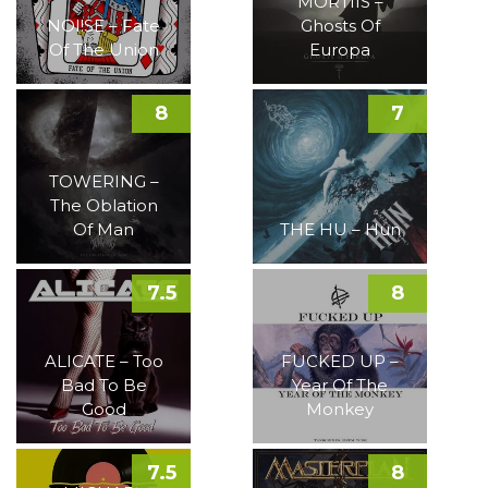
MORTIIS –
NOI!SE – Fate
Ghosts Of
Of The Union
Europa
8
7
TOWERING –
The Oblation
Of Man
THE HU – Hun
7.5
8
ALICATE – Too
FUCKED UP –
Bad To Be
Year Of The
Good
Monkey
7.5
8