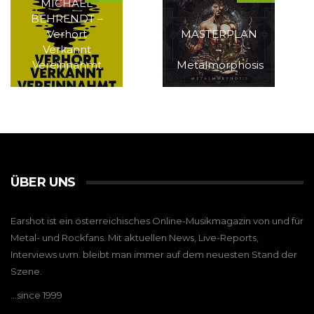
MICHAEL
BEHRENDT –
Verhört
MASTERPLAN
Verkannt
–
Vereinnahmt
Metalmorphosis
ÜBER UNS
Earshot ist ein österreichisches Online-Musikmagazin von und für
Metal- und Rockfans. Mit aktuellen News, Live-Reports,
Interviews uvm. bleibt man immer auf dem neuesten Stand der
Szene.
…since 1999