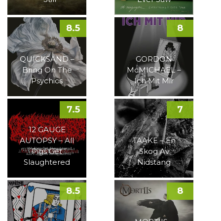
8.5
8
QUICKSAND –
GORDON
Bring On The
McMICHAEL –
Psychics
Ich Mit Mir
7.5
7
12 GAUGE
AUTOPSY – All
TAAKE – En
Pigs Get
Skog Av
Slaughtered
Nidstang
8.5
8