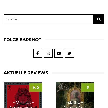
FOLGE EARSHOT
AKTUELLE REVIEWS
6.5
9
MOTHICA –
ZERRE –
Somewhere In
Rotting On A