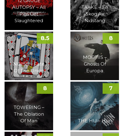
12 GAUGE
AUTOPSY – All
TAAKE – En
Pigs Get
Skog Av
Slaughtered
Nidstang
8.5
8
MORTIIS –
NOI!SE – Fate
Ghosts Of
Of The Union
Europa
8
7
TOWERING –
The Oblation
Of Man
THE HU – Hun