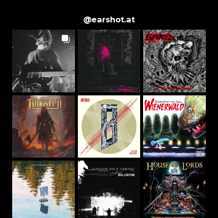
@
earshot.at