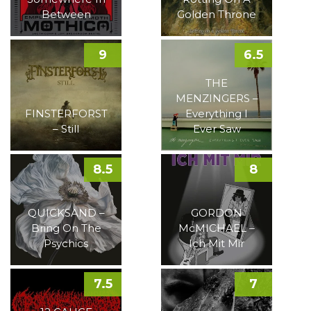
Between
Golden Throne
9
6.5
THE
MENZINGERS –
FINSTERFORST
Everything I
– Still
Ever Saw
8.5
8
QUICKSAND –
GORDON
Bring On The
McMICHAEL –
Psychics
Ich Mit Mir
7.5
7