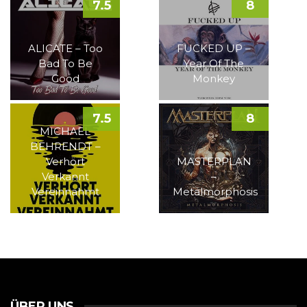
7.5
8
ALICATE – Too
FUCKED UP –
Bad To Be
Year Of The
Good
Monkey
7.5
8
MICHAEL
BEHRENDT –
Verhört
MASTERPLAN
Verkannt
–
Vereinnahmt
Metalmorphosis
ÜBER UNS