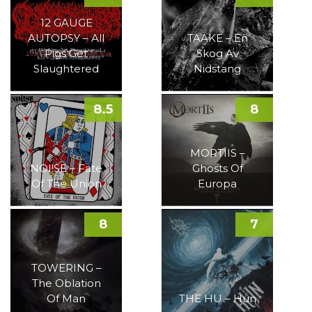
12 GAUGE
AUTOPSY – All
TAAKE – En
Pigs Get
Skog Av
Slaughtered
Nidstang
8.5
8
MORTIIS –
NOI!SE – Fate
Ghosts Of
Of The Union
Europa
8
7
TOWERING –
The Oblation
Of Man
THE HU – Hun