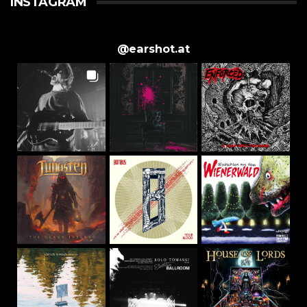
INSTAGRAM
@
earshot.at