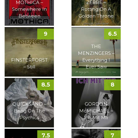
MOTHICA –
ZERRE –
Somewhere In
Rotting On A
Between
Golden Throne
9
6.5
THE
MENZINGERS –
FINSTERFORST
Everything I
– Still
Ever Saw
8.5
8
QUICKSAND –
GORDON
Bring On The
McMICHAEL –
Psychics
Ich Mit Mir
7.5
7