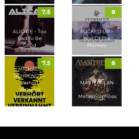
7.5
8
ALICATE – Too
FUCKED UP –
Bad To Be
Year Of The
Good
Monkey
7.5
8
MICHAEL
BEHRENDT –
Verhört
MASTERPLAN
Verkannt
–
Vereinnahmt
Metalmorphosis