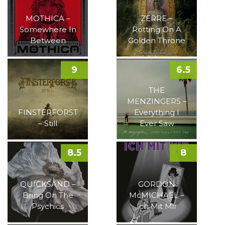
MOTHICA –
ZERRE –
Somewhere In
Rotting On A
Between
Golden Throne
9
6.5
THE
MENZINGERS –
FINSTERFORST
Everything I
– Still
Ever Saw
8.5
8
QUICKSAND –
GORDON
Bring On The
McMICHAEL –
Psychics
Ich Mit Mir