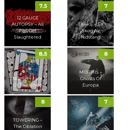
7.5
7
12 GAUGE
AUTOPSY – All
TAAKE – En
Pigs Get
Skog Av
Slaughtered
Nidstang
8.5
8
MORTIIS –
NOI!SE – Fate
Ghosts Of
Of The Union
Europa
8
7
TOWERING –
The Oblation