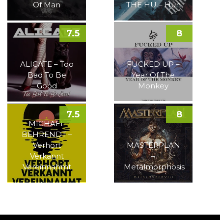
Of Man
THE HU – Hun
7.5
8
ALICATE – Too
FUCKED UP –
Bad To Be
Year Of The
Good
Monkey
7.5
8
MICHAEL
BEHRENDT –
Verhört
MASTERPLAN
Verkannt
–
Vereinnahmt
Metalmorphosis