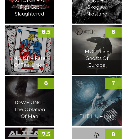
AUTOPSY – All
TAAKE – En
Pigs Get
Skog Av
Slaughtered
Nidstang
8.5
8
MORTIIS –
NOI!SE – Fate
Ghosts Of
Of The Union
Europa
8
7
TOWERING –
The Oblation
Of Man
THE HU – Hun
7.5
8