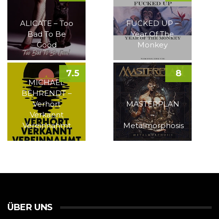
ALICATE – Too
FUCKED UP –
Bad To Be
Year Of The
Good
Monkey
7.5
8
MICHAEL
BEHRENDT –
Verhört
MASTERPLAN
Verkannt
–
Vereinnahmt
Metalmorphosis
ÜBER UNS