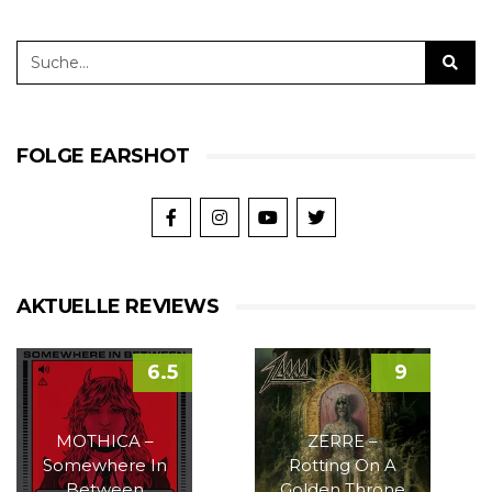
FOLGE EARSHOT
AKTUELLE REVIEWS
6.5
9
MOTHICA –
ZERRE –
Somewhere In
Rotting On A
Between
Golden Throne