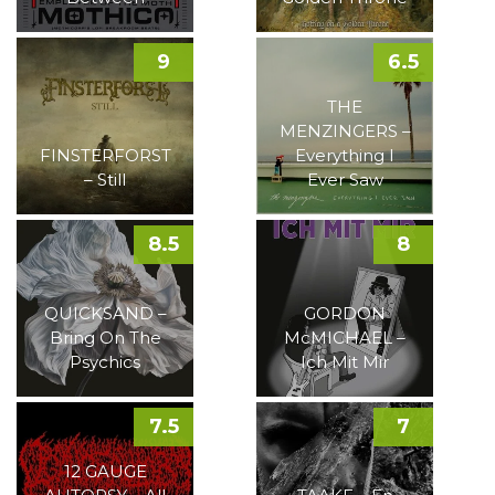
9
6.5
THE
MENZINGERS –
FINSTERFORST
Everything I
– Still
Ever Saw
8.5
8
QUICKSAND –
GORDON
Bring On The
McMICHAEL –
Psychics
Ich Mit Mir
7.5
7
12 GAUGE