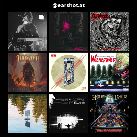
@
earshot.at